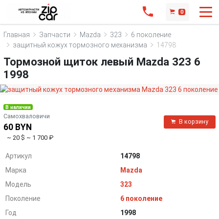
0
Главная
Запчасти
Mazda
323
6 поколение
защитный кожух тормозного механизма
14798
Тормозной щиток левый Mazda 323 6
1998
В наличии
Самохваловичи
В корзину
60 BYN
~ 20 $
~ 1 700 ₽
Артикул
14798
Марка
Mazda
Модель
323
Поколение
6 поколение
Год
1998