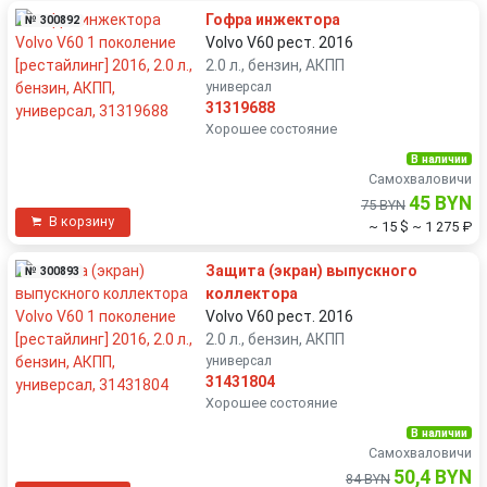
Гофра инжектора
№ 300892
Volvo V60 рест. 2016
2.0 л., бензин, АКПП
универсал
31319688
Хорошее состояние
В наличии
Самохваловичи
45 BYN
75 BYN
В корзину
~ 15 $
~ 1 275 ₽
Защита (экран) выпускного
№ 300893
коллектора
Volvo V60 рест. 2016
2.0 л., бензин, АКПП
универсал
31431804
Хорошее состояние
В наличии
Самохваловичи
50,4 BYN
84 BYN