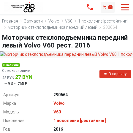
0
Главная
Запчасти
Volvo
V60
1 поколение [рестайлинг]
моторчик стеклоподъемника передний левый
290664
Моторчик стеклоподъемника передний
левый Volvo V60 рест. 2016
В наличии
Самохваловичи
В корзину
27 BYN
45 BYN
~ 9 $
~ 765 ₽
Артикул
290664
Марка
Volvo
Модель
V60
Поколение
1 поколение [рестайлинг]
Год
2016