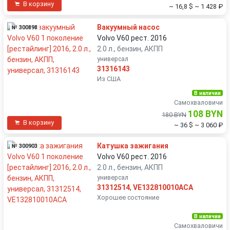
В корзину
~ 16,8 $
~ 1 428 ₽
Вакуумный насос
№ 300898
Volvo V60 рест. 2016
2.0 л., бензин, АКПП
универсал
31316143
Из США
В наличии
Самохваловичи
108 BYN
180 BYN
В корзину
~ 36 $
~ 3 060 ₽
Катушка зажигания
№ 300903
Volvo V60 рест. 2016
2.0 л., бензин, АКПП
универсал
31312514
,
VE132810010ACA
Хорошее состояние
В наличии
Самохваловичи