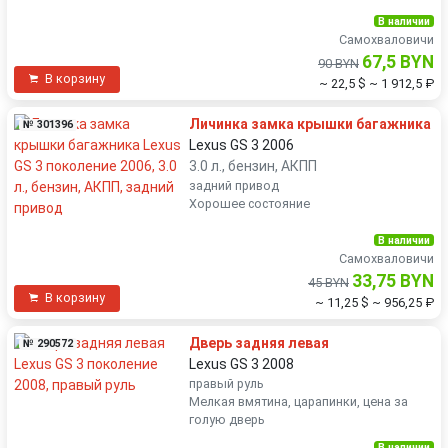
В наличии
Самохваловичи
67,5 BYN
90 BYN
В корзину
~ 22,5 $
~ 1 912,5 ₽
Личинка замка крышки багажника
№ 301396
Lexus GS 3 2006
3.0 л., бензин, АКПП
задний привод
Хорошее состояние
В наличии
Самохваловичи
33,75 BYN
45 BYN
В корзину
~ 11,25 $
~ 956,25 ₽
Дверь задняя левая
№ 290572
Lexus GS 3 2008
правый руль
Мелкая вмятина, царапинки, цена за
голую дверь
В наличии