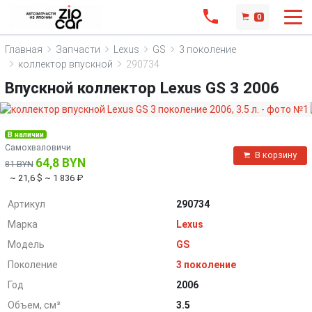
0
Главная
Запчасти
Lexus
GS
3 поколение
коллектор впускной
290734
Впускной коллектор Lexus GS 3 2006
В наличии
Самохваловичи
В корзину
64,8 BYN
81 BYN
~ 21,6 $
~ 1 836 ₽
Артикул
290734
Марка
Lexus
Модель
GS
Поколение
3 поколение
Год
2006
Объем, см³
3.5