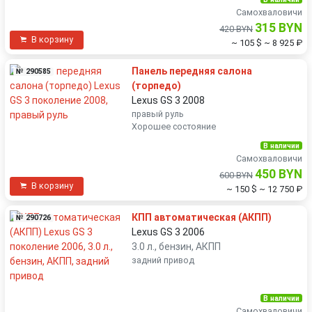
Самохваловичи
315 BYN
420 BYN
В корзину
~ 105 $
~ 8 925 ₽
Панель передняя салона
№ 290585
(торпедо)
Lexus GS 3 2008
правый руль
Хорошее состояние
В наличии
Самохваловичи
450 BYN
600 BYN
В корзину
~ 150 $
~ 12 750 ₽
КПП автоматическая (АКПП)
№ 290726
Lexus GS 3 2006
3.0 л., бензин, АКПП
задний привод
В наличии
Самохваловичи