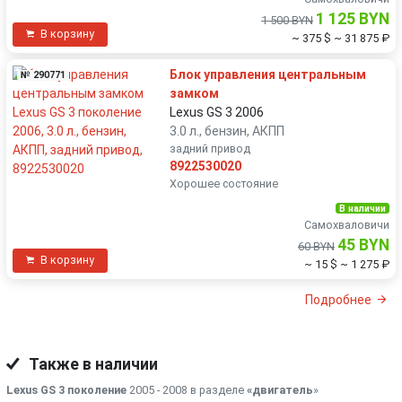
1 125 BYN
1 500 BYN
В корзину
~ 375 $
~ 31 875 ₽
Блок управления центральным
№ 290771
замком
Lexus GS 3 2006
3.0 л., бензин, АКПП
задний привод
8922530020
Хорошее состояние
В наличии
Самохваловичи
45 BYN
60 BYN
В корзину
~ 15 $
~ 1 275 ₽
Подробнее
Также в наличии
Lexus GS 3 поколение
2005 - 2008 в разделе
«двигатель
»