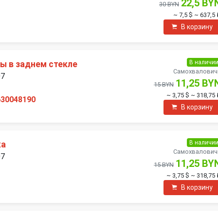
22,5 BY
30 BYN
~ 7,5 $
~ 637,5 
В корзину
В наличи
ы в заднем стекле
Самохвалович
07
11,25 BY
15 BYN
~ 3,75 $
~ 318,75 
630048190
В корзину
В наличи
ка
Самохвалович
07
11,25 BY
15 BYN
~ 3,75 $
~ 318,75 
В корзину