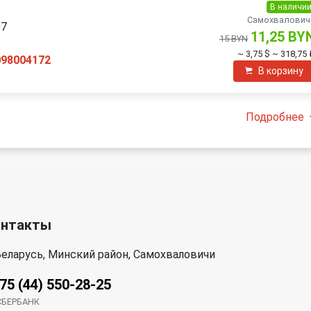
В наличи
Самохвалович
07
11,25 BY
15 BYN
~ 3,75 $
~ 318,75 
098004172
В корзину
Подробнее
онтакты
еларусь, Минский район, Самохваловичи
75 (44) 550-28-25
СБЕРБАНК