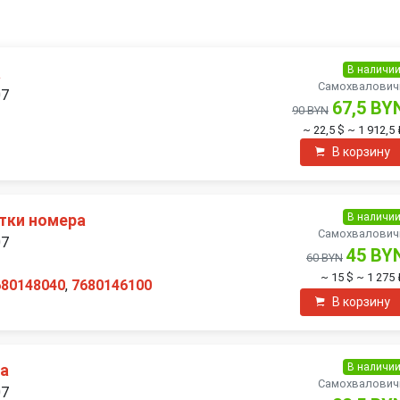
В наличи
а
Самохвалович
07
67,5 BY
90 BYN
~ 22,5 $
~ 1 912,5
В корзину
В наличи
тки номера
Самохвалович
07
45 BY
60 BYN
~ 15 $
~ 1 275 
680148040
,
7680146100
В корзину
В наличи
ра
Самохвалович
07