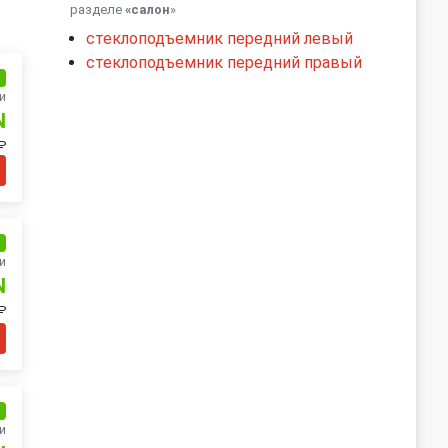
разделе
«салон
»
стеклоподъемник передний левый
стеклоподъемник передний правый
и
и
N
 ₽
и
и
N
₽
и
и