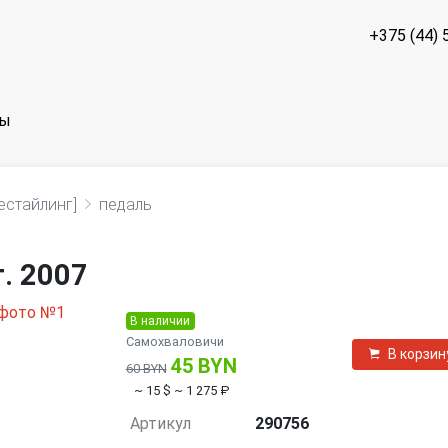
+375 (44) 
ты
естайлинг]
педаль
т. 2007
В наличии
Самохваловичи
В корзин
45 BYN
60 BYN
~ 15 $
~ 1 275 ₽
Артикул
290756