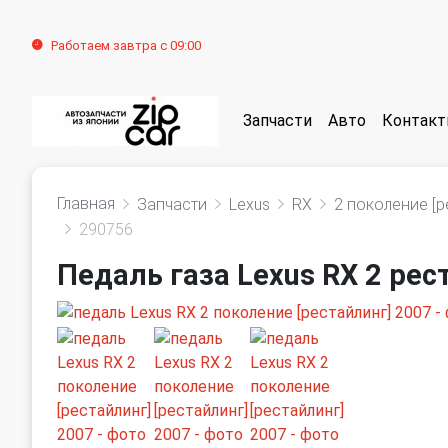
Работаем завтра с 09:00
Запчасти
Авто
Контак
Главная
Запчасти
Lexus
RX
2 поколение [р
290756
Педаль газа Lexus RX 2 рес