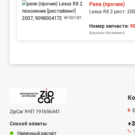
Реле (прочие)
Lexus RX 2 рест. 20
№ 301187
Номер запчасти:
9
Крышки багажника
К
Б
ZipCar УНП 191656441
+3
Способ оплаты
Наличный расчёт