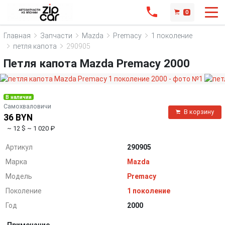
0
Главная
Запчасти
Mazda
Premacy
1 поколение
петля капота
290905
Петля капота Mazda Premacy 2000
В наличии
Самохваловичи
В корзину
36 BYN
~ 12 $
~ 1 020 ₽
Артикул
290905
Марка
Mazda
Модель
Premacy
Поколение
1 поколение
Год
2000
Примечание