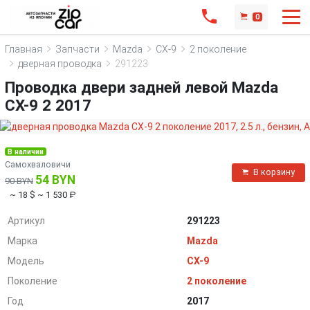
0
Главная
Запчасти
Mazda
CX-9
2 поколение
дверная проводка
291223
Проводка двери задней левой Mazda
CX-9 2 2017
В наличии
Самохваловичи
В корзину
54 BYN
90 BYN
~ 18 $
~ 1 530 ₽
Артикул
291223
Марка
Mazda
Модель
CX-9
Поколение
2 поколение
Год
2017