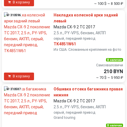
В корзину
~ 100 $
~ 8 500 ₽
Накладка колесной арки задний
№ 310596
левый
Mazda CX-9 2 TC 2017
2.5 л., PY-VPS, бензин, АКПП
серый, передний привод
TK4851W61
Из США. Сломанные крепления на фото
В наличии
Самохваловичи
210 BYN
В корзину
~ 70 $
~ 5 950 ₽
Обшивка отсека багажника правая
№ 310587
нижняя
Mazda CX-9 2 TC 2017
2.5 л., PY-VPS, бензин, АКПП
серый, передний привод
Grand touring
В наличии