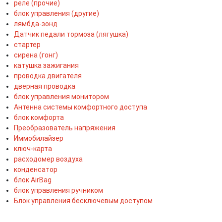
реле (прочие)
блок управления (другие)
лямбда-зонд
Датчик педали тормоза (лягушка)
стартер
сирена (гонг)
катушка зажигания
проводка двигателя
дверная проводка
блок управления монитором
Антенна системы комфортного доступа
блок комфорта
Преобразователь напряжения
Иммобилайзер
ключ-карта
расходомер воздуха
конденсатор
блок AirBag
блок управления ручником
Блок управления бесключевым доступом