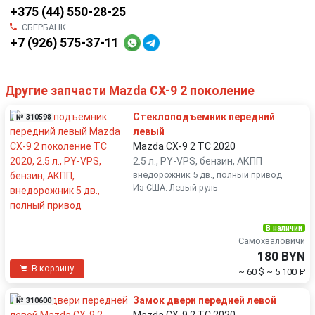
+375 (44) 550-28-25
СБЕРБАНК
+7 (926) 575-37-11
Другие запчасти Mazda CX-9 2 поколение
Стеклоподъемник передний
№ 310598
левый
Mazda CX-9 2 TC 2020
2.5 л., PY-VPS, бензин, АКПП
внедорожник 5 дв., полный привод
Из США. Левый руль
В наличии
Самохваловичи
180 BYN
В корзину
~ 60 $
~ 5 100 ₽
Замок двери передней левой
№ 310600
Mazda CX-9 2 TC 2020