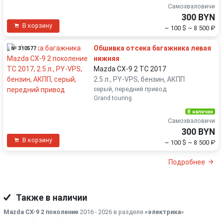
Самохваловичи
300 BYN
В корзину
~ 100 $
~ 8 500 ₽
Обшивка отсека багажника левая
№ 310577
нижняя
Mazda CX-9 2 TC 2017
2.5 л., PY-VPS, бензин, АКПП
серый, передний привод
Grand touring
В наличии
Самохваловичи
300 BYN
В корзину
~ 100 $
~ 8 500 ₽
Подробнее
Также в наличии
Mazda CX-9 2 поколение
2016 - 2026 в разделе
«электрика
»