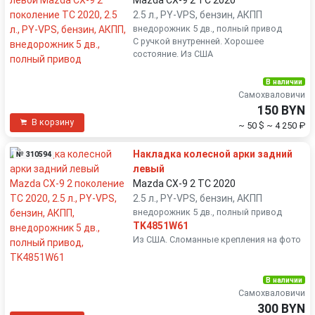
2.5 л., PY-VPS, бензин, АКПП
внедорожник 5 дв., полный привод
С ручкой внутренней. Хорошее
состояние. Из США
В наличии
Самохваловичи
150 BYN
В корзину
~ 50 $
~ 4 250 ₽
Накладка колесной арки задний
№ 310594
левый
Mazda CX-9 2 TC 2020
2.5 л., PY-VPS, бензин, АКПП
внедорожник 5 дв., полный привод
TK4851W61
Из США. Сломанные крепления на фото
В наличии
Самохваловичи
300 BYN