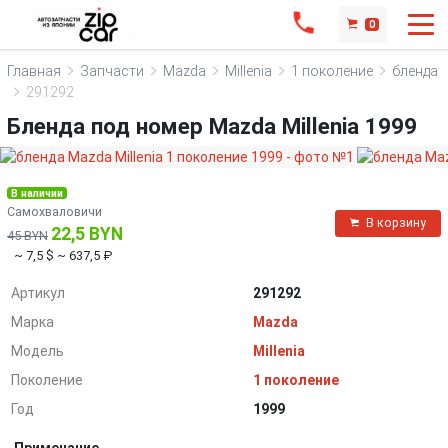
0
Главная
Запчасти
Mazda
Millenia
1 поколение
бленда
291292
Бленда под номер Mazda Millenia 1999
В наличии
Самохваловичи
В корзину
22,5 BYN
45 BYN
~ 7,5 $
~ 637,5 ₽
Артикул
291292
Марка
Mazda
Модель
Millenia
Поколение
1 поколение
Год
1999
Примечание