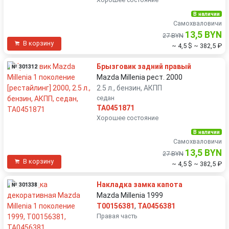
В наличии
Самохваловичи
13,5 BYN
27 BYN
В корзину
~ 4,5 $
~ 382,5 ₽
Брызговик задний правый
№ 301312
Mazda Millenia рест. 2000
2.5 л., бензин, АКПП
седан
TA0451871
Хорошее состояние
В наличии
Самохваловичи
13,5 BYN
27 BYN
В корзину
~ 4,5 $
~ 382,5 ₽
Накладка замка капота
№ 301338
Mazda Millenia 1999
T00156381
,
TA0456381
Правая часть