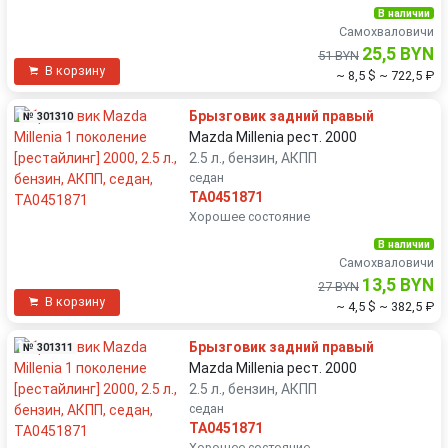
В наличии
Самохваловичи
25,5 BYN
51 BYN
В корзину
~ 8,5 $
~ 722,5 ₽
Брызговик задний правый
№ 301310
Mazda Millenia рест. 2000
2.5 л., бензин, АКПП
седан
TA0451871
Хорошее состояние
В наличии
Самохваловичи
13,5 BYN
27 BYN
В корзину
~ 4,5 $
~ 382,5 ₽
Брызговик задний правый
№ 301311
Mazda Millenia рест. 2000
2.5 л., бензин, АКПП
седан
TA0451871
Хорошее состояние