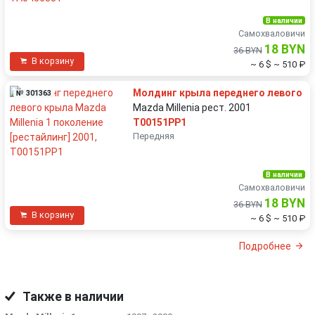
В наличии
Самохваловичи
18 BYN
36 BYN
В корзину
~ 6 $
~ 510 ₽
Молдинг крыла переднего левого
№ 301363
Mazda Millenia рест. 2001
T00151PP1
Передняя
В наличии
Самохваловичи
18 BYN
36 BYN
В корзину
~ 6 $
~ 510 ₽
Подробнее
Также в наличии