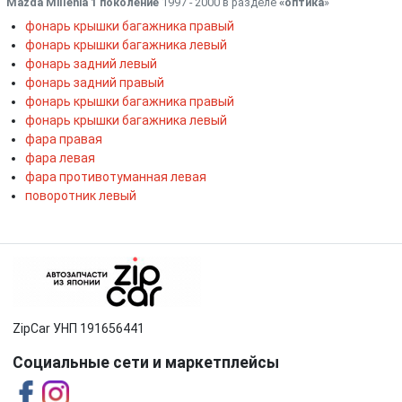
Mazda Millenia 1 поколение
1997 - 2000 в разделе
«оптика
»
фонарь крышки багажника правый
фонарь крышки багажника левый
фонарь задний левый
фонарь задний правый
фонарь крышки багажника правый
фонарь крышки багажника левый
фара правая
фара левая
фара противотуманная левая
поворотник левый
ZipCar УНП 191656441
Социальные сети и маркетплейсы