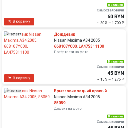
В наличии
Самохваловичи
60 BYN
В корзину
~ 20 $
~ 1 700 ₽
Дождевик
№ 301387
Nissan Maxima A34 2005
668107Y000
,
LA475311100
Потёртости на фото
В наличии
Самохваловичи
45 BYN
В корзину
~ 15 $
~ 1 275 ₽
Брызговик задний правый
№ 301462
Nissan Maxima A34 2005
85059
Дефект на фото
В наличии
Самохваловичи
45 BYN