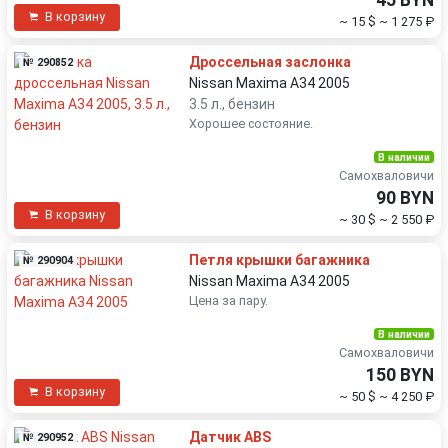
В корзину
~ 15 $
~ 1 275 ₽
Дроссельная заслонка
№ 290852
Nissan Maxima A34 2005
3.5 л., бензин
Хорошее состояние.
В наличии
Самохваловичи
90 BYN
В корзину
~ 30 $
~ 2 550 ₽
Петля крышки багажника
№ 290904
Nissan Maxima A34 2005
Цена за пару.
В наличии
Самохваловичи
150 BYN
В корзину
~ 50 $
~ 4 250 ₽
Датчик ABS
№ 290952