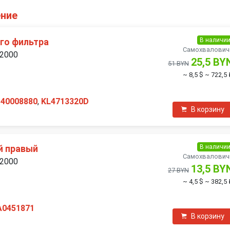
ение
В наличи
гo фильтра
Самохвалович
 2000
25,5 BY
51 BYN
~ 8,5 $
~ 722,5 
140008880
,
KL4713320D
В корзину
В наличи
й правый
Самохвалович
 2000
13,5 BY
27 BYN
~ 4,5 $
~ 382,5 
A0451871
В корзину