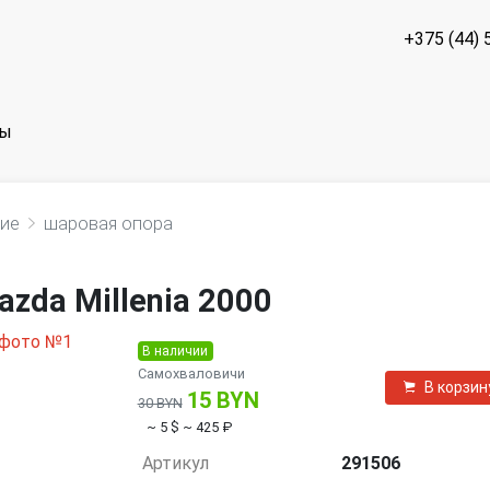
+375 (44) 
ты
ние
шаровая опора
zda Millenia 2000
В наличии
Самохваловичи
В корзин
15 BYN
30 BYN
~ 5 $
~ 425 ₽
Артикул
291506