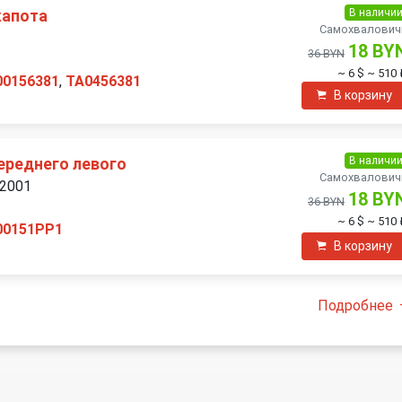
В наличи
капота
Самохвалович
18 BY
36 BYN
~ 6 $
~ 510 
00156381
,
TA0456381
В корзину
В наличи
ереднего левого
Самохвалович
 2001
18 BY
36 BYN
~ 6 $
~ 510 
00151PP1
В корзину
Подробнее