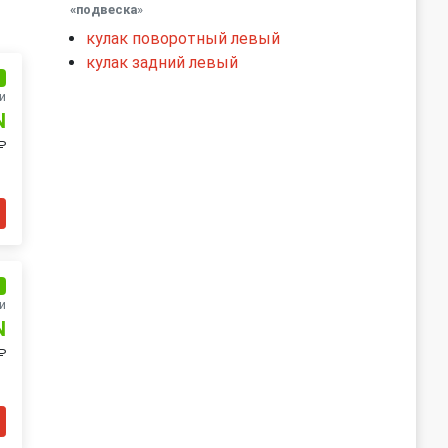
«подвеска
»
кулак поворотный левый
кулак задний левый
и
и
N
₽
и
и
N
₽