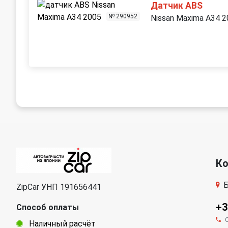
Датчик ABS
№ 290952
Nissan Maxima A34 
К
Б
ZipCar УНП 191656441
+3
Способ оплаты
Наличный расчёт