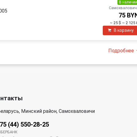
В наличи
Самохвалович
2005
75 BY
~ 25 $
~ 2 125 
В корзину
Подробнее
онтакты
еларусь, Минский район, Самохваловичи
75 (44) 550-28-25
СБЕРБАНК