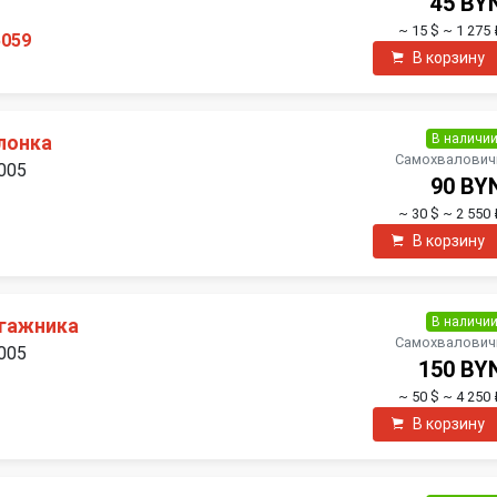
45 BY
~ 15 $
~ 1 275 
5059
В корзину
В наличи
лонка
Самохвалович
2005
90 BY
~ 30 $
~ 2 550 
В корзину
В наличи
агажника
Самохвалович
2005
150 BY
~ 50 $
~ 4 250 
В корзину