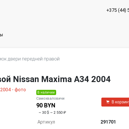
+375 (44) 
ты
мок двери передней правой
ой Nissan Maxima A34 2004
В наличии
Самохваловичи
В корзин
90 BYN
~ 30 $
~ 2 550 ₽
Артикул
291701