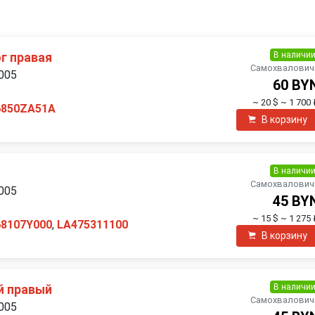
В наличи
г правая
Самохвалович
2005
60 BY
~ 20 $
~ 1 700 
6850ZA51A
В корзину
В наличи
Самохвалович
2005
45 BY
~ 15 $
~ 1 275 
68107Y000
,
LA475311100
В корзину
В наличи
й правый
Самохвалович
2005