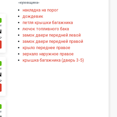
«кузовщина
»
накладка на порог
дождевик
и
петля крышки багажника
и
лючок топливного бака
N
замок двери передней левой
₽
замок двери передней правой
крыло переднее правое
зеркало наружное правое
крышка багажника (дверь 3-5)
и
и
N
₽
и
и