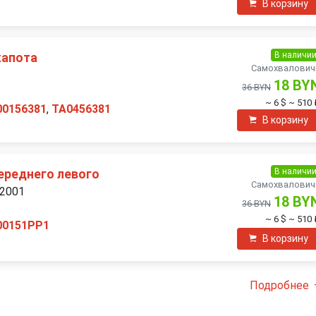
В корзину
В наличи
капота
Самохвалович
18 BY
36 BYN
~ 6 $
~ 510 
00156381
,
TA0456381
В корзину
В наличи
ереднего левого
Самохвалович
 2001
18 BY
36 BYN
~ 6 $
~ 510 
00151PP1
В корзину
Подробнее