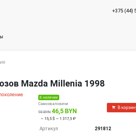
+375 (44) 
ты
ние
зов Mazda Millenia 1998
В наличии
Самохваловичи
В корзин
46,5 BYN
93 BYN
~ 15,5 $
~ 1 317,5 ₽
Артикул
291812