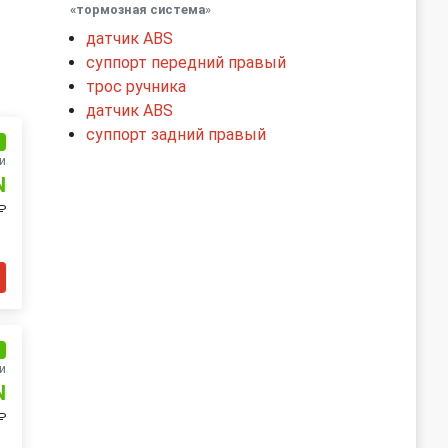
«тормозная система
»
датчик ABS
суппорт передний правый
трос ручника
датчик ABS
суппорт задний правый
и
и
N
₽
и
и
N
₽