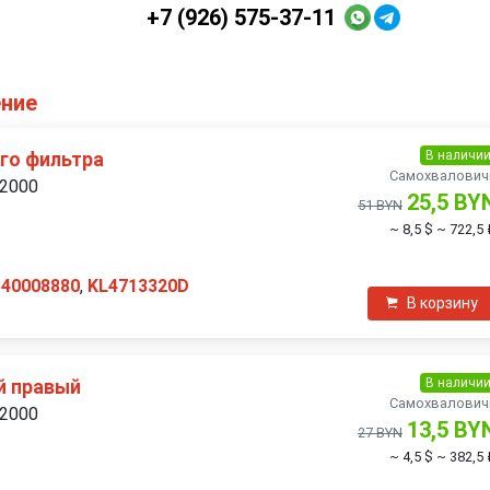
+7 (926) 575-37-11
ение
В наличи
гo фильтра
Самохвалович
 2000
25,5 BY
51 BYN
~ 8,5 $
~ 722,5 
140008880
,
KL4713320D
В корзину
В наличи
й правый
Самохвалович
 2000
13,5 BY
27 BYN
~ 4,5 $
~ 382,5 