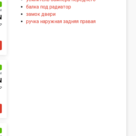
и
балка под радиатор
и
замок двери
N
ручка наружная задняя правая
₽
и
и
N
₽
и