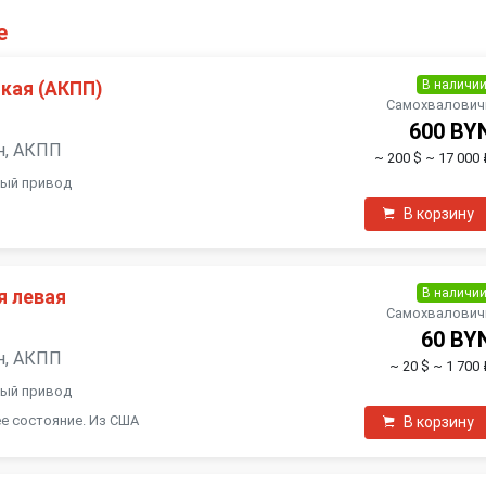
е
В наличи
кая (АКПП)
Самохвалович
600 BY
ин, АКПП
~ 200 $
~ 17 000 
ный привод
В корзину
В наличи
я левая
Самохвалович
60 BY
ин, АКПП
~ 20 $
~ 1 700 
ный привод
е состояние. Из США
В корзину