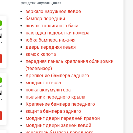
разделе
«кузовщина
»
зеркало наружное левое
бампер передний
и
лючок топливного бака
и
накладка подсветки номера
N
юбка бампера нижняя
₽
дверь передняя левая
замок капота
передняя панель крепления облицовки
(телевизор)
Крепление бампера заднего
и
молдинг стекла
и
полка аккумулятора
N
пыльник переднего крыла
₽
Крепление бампера переднего
защита бампера заднего
молдинг двери передней правой
молдинг двери задней левой
усилитель бампера переднего