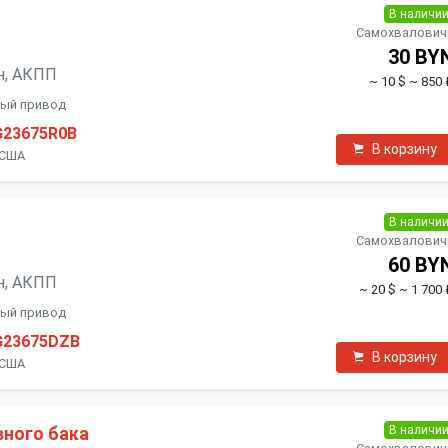
В наличи
Самохвалович
30 BY
ин, АКПП
~ 10 $
~ 850 
ный привод
G23675R0B
В корзину
 США
В наличи
Самохвалович
60 BY
ин, АКПП
~ 20 $
~ 1 700 
ный привод
G23675DZB
В корзину
 США
В наличи
вного бака