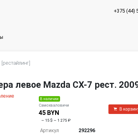
+375 (44) 
ты
 [рестайлинг]
ра левое Mazda CX-7 рест. 200
В наличии
Самохваловичи
В корзин
45 BYN
~ 15 $
~ 1 275 ₽
Артикул
292296