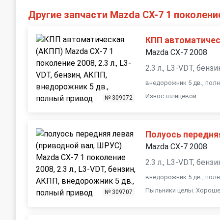
Другие запчасти Mazda CX-7 1 поколени
КПП автоматичес
Mazda CX-7 2008
2.3 л., L3-VDT, бенз
внедорожник 5 дв., пол
Износ шлицевой
№ 309072
Полуось передня
Mazda CX-7 2008
2.3 л., L3-VDT, бенз
внедорожник 5 дв., пол
Пыльники целы. Хороше
№ 309707