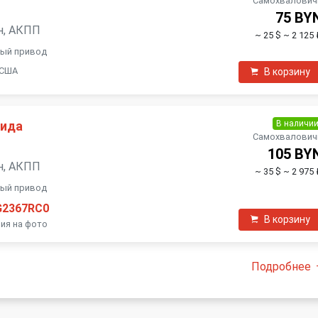
Самохвалович
75 BY
ин, АКПП
~ 25 $
~ 2 125 
ный привод
 США
В корзину
В наличи
вида
Самохвалович
105 BY
ин, АКПП
~ 35 $
~ 2 975 
ный привод
G2367RC0
В корзину
ия на фото
Подробнее