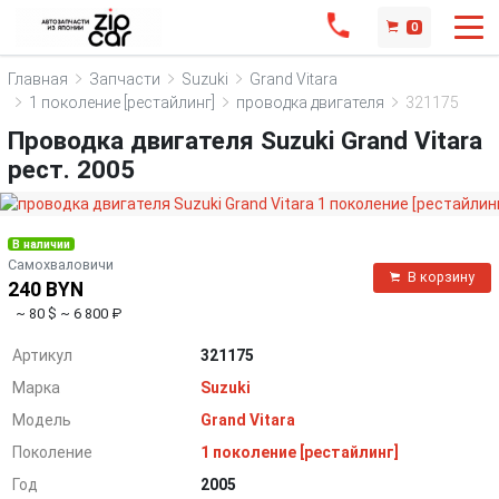
0
Главная
Запчасти
Suzuki
Grand Vitara
1 поколение [рестайлинг]
проводка двигателя
321175
Проводка двигателя Suzuki Grand Vitara
рест. 2005
В наличии
Самохваловичи
В корзину
240 BYN
~ 80 $
~ 6 800 ₽
Артикул
321175
Марка
Suzuki
Модель
Grand Vitara
Поколение
1 поколение [рестайлинг]
Год
2005