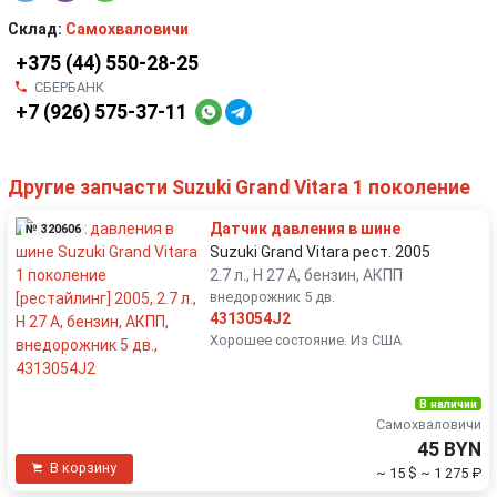
Склад:
Самохваловичи
+375 (44) 550-28-25
СБЕРБАНК
+7 (926) 575-37-11
Другие запчасти Suzuki Grand Vitara 1 поколение
Датчик давления в шине
№ 320606
Suzuki Grand Vitara рест. 2005
2.7 л., H 27 A, бензин, АКПП
внедорожник 5 дв.
4313054J2
Хорошее состояние. Из США
В наличии
Самохваловичи
45 BYN
В корзину
~ 15 $
~ 1 275 ₽