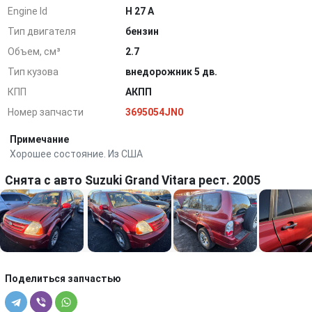
Engine Id
H 27 A
Тип двигателя
бензин
Объем, см³
2.7
Тип кузова
внедорожник 5 дв.
КПП
АКПП
Номер запчасти
3695054JN0
Примечание
Хорошее состояние. Из США
Снята с авто Suzuki Grand Vitara рест. 2005
Поделиться запчастью