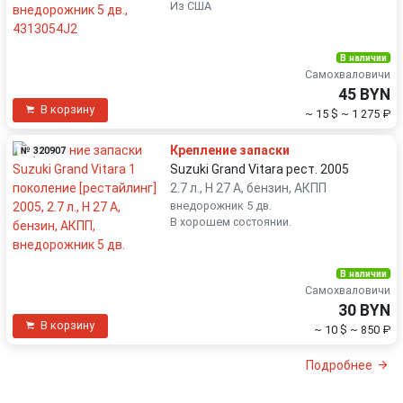
Из США
В наличии
Самохваловичи
45 BYN
В корзину
~ 15 $
~ 1 275 ₽
Крепление запаски
№ 320907
Suzuki Grand Vitara рест. 2005
2.7 л., H 27 A, бензин, АКПП
внедорожник 5 дв.
В хорошем состоянии.
В наличии
Самохваловичи
30 BYN
В корзину
~ 10 $
~ 850 ₽
Подробнее