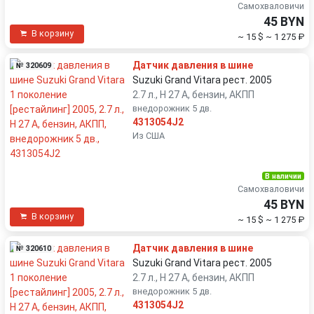
Самохваловичи
45 BYN
В корзину
~ 15 $
~ 1 275 ₽
Датчик давления в шине
№ 320609
Suzuki Grand Vitara рест. 2005
2.7 л., H 27 A, бензин, АКПП
внедорожник 5 дв.
4313054J2
Из США
В наличии
Самохваловичи
45 BYN
В корзину
~ 15 $
~ 1 275 ₽
Датчик давления в шине
№ 320610
Suzuki Grand Vitara рест. 2005
2.7 л., H 27 A, бензин, АКПП
внедорожник 5 дв.
4313054J2