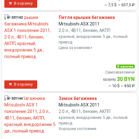
В корзину
~ 7,5 $
~ 637,5 ₽
Петля крышки багажника
№ 301142
Mitsubishi ASX 2011
2.0 л., 4B11, бензин, АКПП
красный, внедорожник 5 дв., полный
привод
Цена за комплект
В наличии
Самохваловичи
30 BYN
60 BYN
В корзину
~ 10 $
~ 850 ₽
Замок багажника
№ 301144
Mitsubishi ASX 2011
2.0 л., 4B11, бензин, АКПП
красный, внедорожник 5 дв., полный
привод
Хорошее состояние