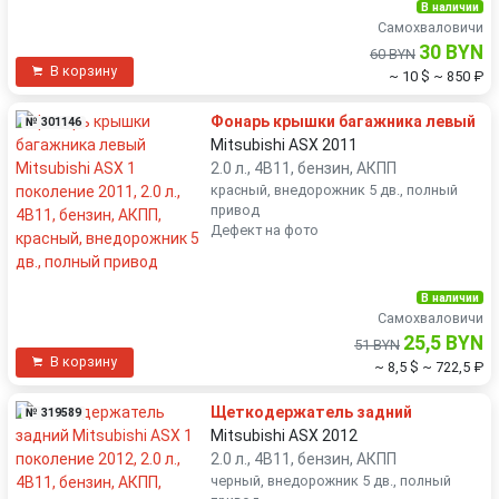
В наличии
Самохваловичи
30 BYN
60 BYN
В корзину
~ 10 $
~ 850 ₽
Фонарь крышки багажника левый
№ 301146
Mitsubishi ASX 2011
2.0 л., 4B11, бензин, АКПП
красный, внедорожник 5 дв., полный
привод
Дефект на фото
В наличии
Самохваловичи
25,5 BYN
51 BYN
В корзину
~ 8,5 $
~ 722,5 ₽
Щеткодержатель задний
№ 319589
Mitsubishi ASX 2012
2.0 л., 4B11, бензин, АКПП
черный, внедорожник 5 дв., полный