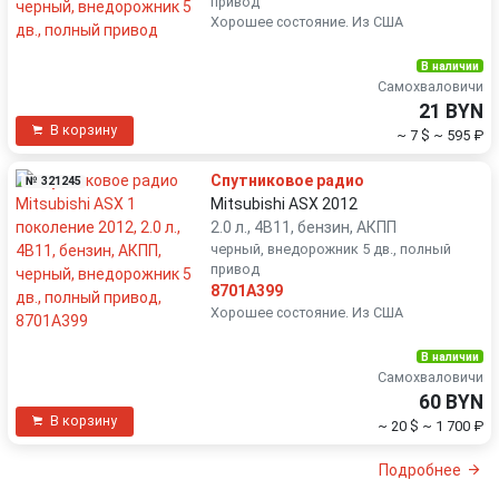
привод
Хорошее состояние. Из США
В наличии
Самохваловичи
21 BYN
В корзину
~ 7 $
~ 595 ₽
Спутниковое радио
№ 321245
Mitsubishi ASX 2012
2.0 л., 4B11, бензин, АКПП
черный, внедорожник 5 дв., полный
привод
8701A399
Хорошее состояние. Из США
В наличии
Самохваловичи
60 BYN
В корзину
~ 20 $
~ 1 700 ₽
Подробнее