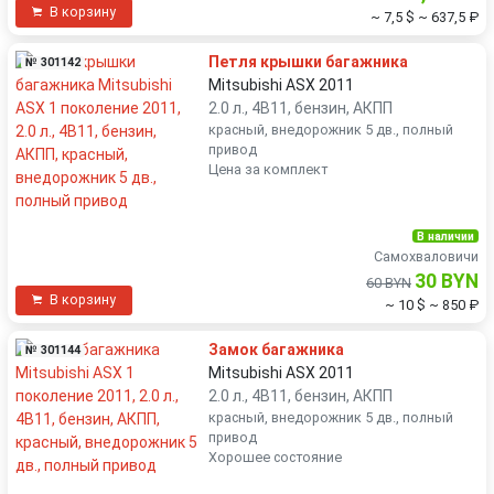
В корзину
~ 7,5 $
~ 637,5 ₽
Петля крышки багажника
№ 301142
Mitsubishi ASX 2011
2.0 л., 4B11, бензин, АКПП
красный, внедорожник 5 дв., полный
привод
Цена за комплект
В наличии
Самохваловичи
30 BYN
60 BYN
В корзину
~ 10 $
~ 850 ₽
Замок багажника
№ 301144
Mitsubishi ASX 2011
2.0 л., 4B11, бензин, АКПП
красный, внедорожник 5 дв., полный
привод
Хорошее состояние