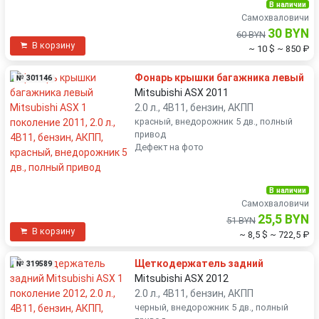
В наличии
Самохваловичи
30 BYN
60 BYN
В корзину
~ 10 $
~ 850 ₽
Фонарь крышки багажника левый
№ 301146
Mitsubishi ASX 2011
2.0 л., 4B11, бензин, АКПП
красный, внедорожник 5 дв., полный
привод
Дефект на фото
В наличии
Самохваловичи
25,5 BYN
51 BYN
В корзину
~ 8,5 $
~ 722,5 ₽
Щеткодержатель задний
№ 319589
Mitsubishi ASX 2012
2.0 л., 4B11, бензин, АКПП
черный, внедорожник 5 дв., полный