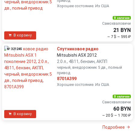
привод
Хорошее состояние. Из США
В наличии
Самохваловичи
21 BYN
В корзину
~ 7 $
~ 595 ₽
Спутниковое радио
№ 321245
Mitsubishi ASX 2012
2.0 л., 4B11, бензин, АКПП
черный, внедорожник 5 дв., полный
привод
8701A399
Хорошее состояние. Из США
В наличии
Самохваловичи
60 BYN
В корзину
~ 20 $
~ 1 700 ₽
Подробнее