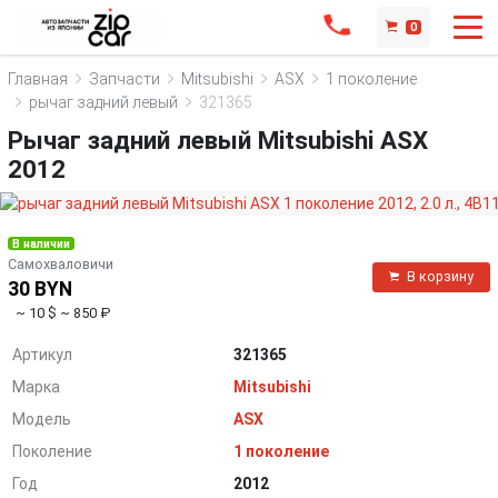
0
Главная
Запчасти
Mitsubishi
ASX
1 поколение
рычаг задний левый
321365
Рычаг задний левый Mitsubishi ASX
2012
В наличии
Самохваловичи
В корзину
30 BYN
~ 10 $
~ 850 ₽
Артикул
321365
Марка
Mitsubishi
Модель
ASX
Поколение
1 поколение
Год
2012