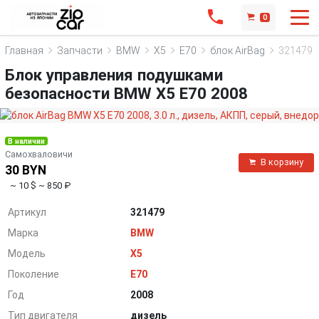
0
Главная
Запчасти
BMW
X5
E70
блок AirBag
321479
Блок управления подушками
безопасности BMW X5 E70 2008
В наличии
Самохваловичи
В корзину
30 BYN
~ 10 $
~ 850 ₽
Артикул
321479
Марка
BMW
Модель
X5
Поколение
E70
Год
2008
Тип двигателя
дизель