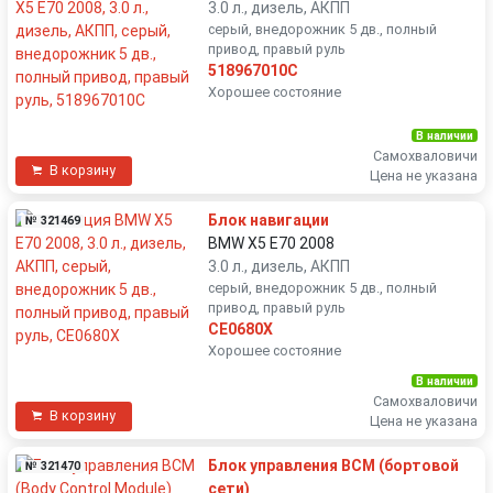
3.0 л., дизель, АКПП
серый, внедорожник 5 дв., полный
привод, правый руль
518967010C
Хорошее состояние
В наличии
Самохваловичи
В корзину
Цена не указана
Блок навигации
№ 321469
BMW X5 E70 2008
3.0 л., дизель, АКПП
серый, внедорожник 5 дв., полный
привод, правый руль
CE0680X
Хорошее состояние
В наличии
Самохваловичи
В корзину
Цена не указана
Блок управления BCM (бортовой
№ 321470
сети)