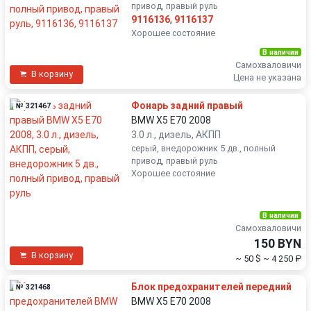
привод, правый руль
9116136
,
9116137
Хорошее состояние
В наличии
Самохваловичи
В корзину
Цена не указана
Фонарь задний правый
№ 321467
BMW X5 E70 2008
3.0 л., дизель, АКПП
серый, внедорожник 5 дв., полный
привод, правый руль
Хорошее состояние
В наличии
Самохваловичи
150 BYN
В корзину
~ 50 $
~ 4 250 ₽
Блок предохранителей передний
№ 321468
BMW X5 E70 2008