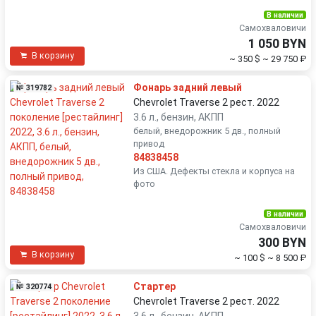
В наличии
Самохваловичи
1 050 BYN
В корзину
~ 350 $
~ 29 750 ₽
Фонарь задний левый
№ 319782
Chevrolet Traverse 2 рест. 2022
3.6 л., бензин, АКПП
белый, внедорожник 5 дв., полный
привод
84838458
Из США. Дефекты стекла и корпуса на
фото
В наличии
Самохваловичи
300 BYN
В корзину
~ 100 $
~ 8 500 ₽
Стартер
№ 320774
Chevrolet Traverse 2 рест. 2022
3.6 л., бензин, АКПП