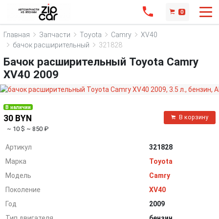
0
Главная
Запчасти
Toyota
Camry
XV40
бачок расширительный
321828
Бачок расширительный Toyota Camry
XV40 2009
В наличии
30 BYN
В корзину
~ 10 $
~ 850 ₽
Артикул
321828
Марка
Toyota
Модель
Camry
Поколение
XV40
Год
2009
Тип двигателя
бензин