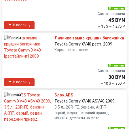
В наличии
Самохваловичи
45 BYN
В корзину
~ 15 $
~ 1 275 ₽
Личинка замка крышки багажника
№ 301204
Toyota Camry XV40 рест. 2009
Хорошее состояние
В наличии
Самохваловичи
30 BYN
В корзину
~ 10 $
~ 850 ₽
Блок ABS
№ 302044
Toyota Camry XV40 ASV40 2009
3.5 л., 2GR-FE, бензин, АКПП
серый, седан, передний привод
Из США, дефекты на фото
В наличии