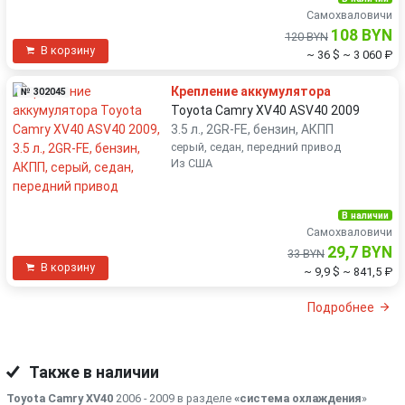
Самохваловичи
108 BYN
120 BYN
В корзину
~ 36 $
~ 3 060 ₽
Крепление аккумулятора
№ 302045
Toyota Camry XV40 ASV40 2009
3.5 л., 2GR-FE, бензин, АКПП
серый, седан, передний привод
Из США
В наличии
Самохваловичи
29,7 BYN
33 BYN
В корзину
~ 9,9 $
~ 841,5 ₽
Подробнее
Также в наличии
Toyota Camry XV40
2006 - 2009 в разделе
«система охлаждения
»