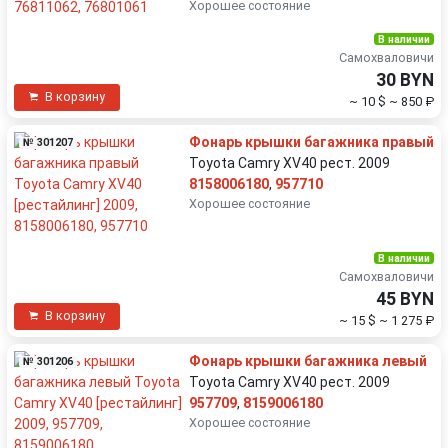
Хорошее состояние
В наличии
Самохваловичи
30 BYN
В корзину
~ 10 $
~ 850 ₽
Фонарь крышки багажника правый
№ 301207
Toyota Camry XV40 рест. 2009
8158006180
,
957710
Хорошее состояние
В наличии
Самохваловичи
45 BYN
В корзину
~ 15 $
~ 1 275 ₽
Фонарь крышки багажника левый
№ 301206
Toyota Camry XV40 рест. 2009
957709
,
8159006180
Хорошее состояние