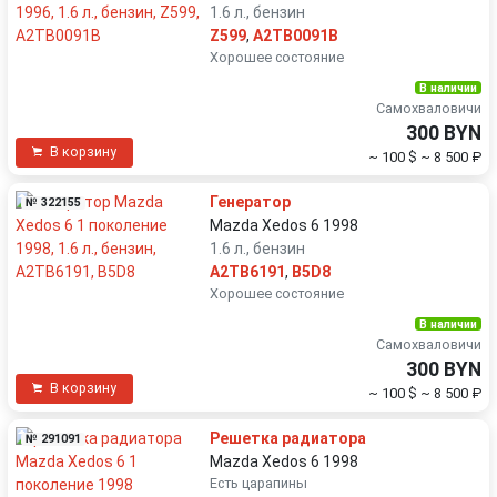
1.6 л., бензин
Z599
,
A2TB0091B
Хорошее состояние
В наличии
Самохваловичи
300 BYN
В корзину
~ 100 $
~ 8 500 ₽
Генератор
№ 322155
Mazda Xedos 6 1998
1.6 л., бензин
A2TB6191
,
B5D8
Хорошее состояние
В наличии
Самохваловичи
300 BYN
В корзину
~ 100 $
~ 8 500 ₽
Решетка радиатора
№ 291091
Mazda Xedos 6 1998
Есть царапины