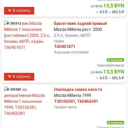
13,5 BYN
27 BYN
В корзину
~ 4,5 $
~ 382,5 ₽
Брызговик задний правый
№ 301312
Mazda Millenia рест. 2000
2.5 л., бензин, АКПП
седан
TA0451871
Хорошее состояние
В наличии
Самохваловичи
13,5 BYN
27 BYN
В корзину
~ 4,5 $
~ 382,5 ₽
Накладка замка капота
№ 301338
Mazda Millenia 1999
T00156381
,
TA0456381
Правая часть
В наличии
Самохваловичи