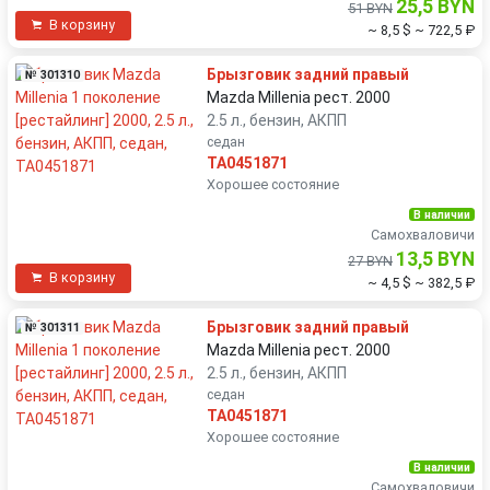
25,5 BYN
51 BYN
В корзину
~ 8,5 $
~ 722,5 ₽
Брызговик задний правый
№ 301310
Mazda Millenia рест. 2000
2.5 л., бензин, АКПП
седан
TA0451871
Хорошее состояние
В наличии
Самохваловичи
13,5 BYN
27 BYN
В корзину
~ 4,5 $
~ 382,5 ₽
Брызговик задний правый
№ 301311
Mazda Millenia рест. 2000
2.5 л., бензин, АКПП
седан
TA0451871
Хорошее состояние
В наличии
Самохваловичи