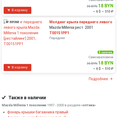
18 BYN
36 BYN
В корзину
~ 6 $
~ 510 ₽
Молдинг крыла переднего левого
№ 301363
Mazda Millenia рест. 2001
T00151PP1
Передняя
В наличии
Самохваловичи
18 BYN
36 BYN
В корзину
~ 6 $
~ 510 ₽
Подробнее
Также в наличии
Mazda Millenia 1 поколение
1997 - 2000 в разделе
«оптика
»
фонарь крышки багажника правый