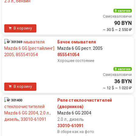
В наличии
Самохваловичи
90 BYN
В корзину
~ 30 $
~ 2 550 ₽
Бачок омывателя
№ 301369
Mazda 6 GG рест. 2005
855541054
Хорошее состояние
В наличии
Самохваловичи
36 BYN
В корзину
~ 12 $
~ 1 020 ₽
Реле стеклоочистителей
№ 301400
(дворников)
Mazda 6 GG 2004
2.0 л., дизель
33010-61091
В сборе как на фото