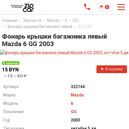
0
Главная
Запчасти
Mazda
6
GG
фонарь крышки багажника левый
322144
Фонарь крышки багажника левый
Mazda 6 GG 2003
В наличии
15 BYN
В корзину
~ 5 $
~ 425 ₽
Артикул
322144
Марка
Mazda
Модель
6
Поколение
GG
Год
2003
Тип кузова
хетчбэк 5 дв.