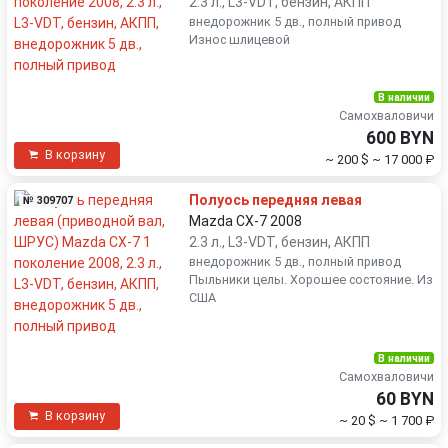
2.3 л., L3-VDT, бензин, АКПП
внедорожник 5 дв., полный привод
Износ шлицевой
В наличии
Самохваловичи
600 BYN
В корзину
~ 200 $
~ 17 000 ₽
Полуось передняя левая
№ 309707
Mazda CX-7 2008
2.3 л., L3-VDT, бензин, АКПП
внедорожник 5 дв., полный привод
Пыльники целы. Хорошее состояние. Из
США
В наличии
Самохваловичи
60 BYN
В корзину
~ 20 $
~ 1 700 ₽