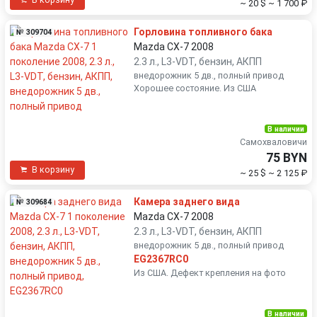
В корзину
~ 20 $
~ 1 700 ₽
Горловина топливного бака
№ 309704
Mazda CX-7 2008
2.3 л., L3-VDT, бензин, АКПП
внедорожник 5 дв., полный привод
Хорошее состояние. Из США
В наличии
Самохваловичи
75 BYN
В корзину
~ 25 $
~ 2 125 ₽
Камера заднего вида
№ 309684
Mazda CX-7 2008
2.3 л., L3-VDT, бензин, АКПП
внедорожник 5 дв., полный привод
EG2367RC0
Из США. Дефект крепления на фото
В наличии