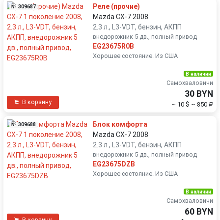
Реле (прочие)
№ 309687
Mazda CX-7 2008
2.3 л., L3-VDT, бензин, АКПП
внедорожник 5 дв., полный привод
EG23675R0B
Хорошее состояние. Из США
В наличии
Самохваловичи
30 BYN
В корзину
~ 10 $
~ 850 ₽
Блок комфорта
№ 309688
Mazda CX-7 2008
2.3 л., L3-VDT, бензин, АКПП
внедорожник 5 дв., полный привод
EG23675DZB
Хорошее состояние. Из США
В наличии
Самохваловичи
60 BYN