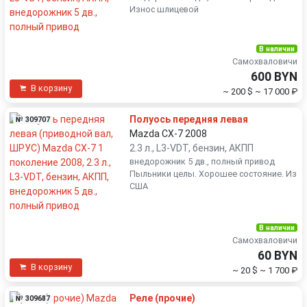
Износ шлицевой
В наличии
Самохваловичи
600 BYN
В корзину
~ 200 $
~ 17 000 ₽
Полуось передняя левая
№ 309707
Mazda CX-7 2008
2.3 л., L3-VDT, бензин, АКПП
внедорожник 5 дв., полный привод
Пыльники целы. Хорошее состояние. Из
США
В наличии
Самохваловичи
60 BYN
В корзину
~ 20 $
~ 1 700 ₽
Реле (прочие)
№ 309687