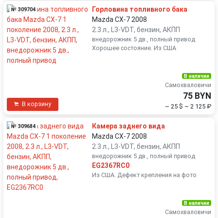
Горловина топливного бака
№ 309704
Mazda CX-7 2008
2.3 л., L3-VDT, бензин, АКПП
внедорожник 5 дв., полный привод
Хорошее состояние. Из США
В наличии
Самохваловичи
75 BYN
В корзину
~ 25 $
~ 2 125 ₽
Камера заднего вида
№ 309684
Mazda CX-7 2008
2.3 л., L3-VDT, бензин, АКПП
внедорожник 5 дв., полный привод
EG2367RC0
Из США. Дефект крепления на фото
В наличии
Самохваловичи