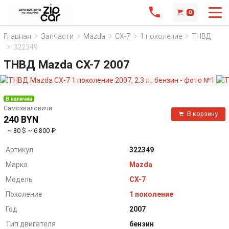
0
Главная
Запчасти
Mazda
CX-7
1 поколение
ТНВД
322349
ТНВД Mazda CX-7 2007
В наличии
Самохваловичи
В корзину
240 BYN
~ 80 $
~ 6 800 ₽
Артикул
322349
Марка
Mazda
Модель
CX-7
Поколение
1 поколение
Год
2007
Тип двигателя
бензин