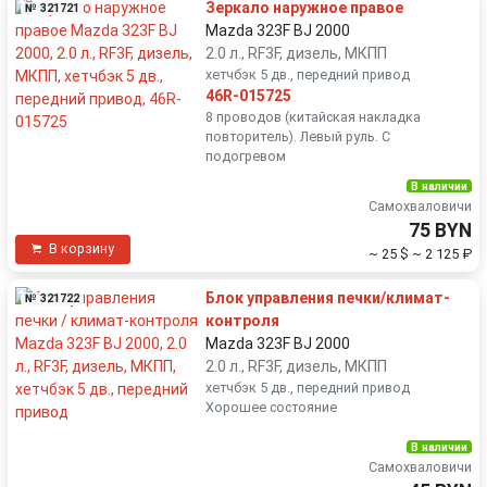
Зеркало наружное правое
№ 321721
Mazda 323F BJ 2000
2.0 л., RF3F, дизель, МКПП
хетчбэк 5 дв., передний привод
46R-015725
8 проводов (китайская накладка
повторитель). Левый руль. С
подогревом
В наличии
Самохваловичи
75 BYN
В корзину
~ 25 $
~ 2 125 ₽
Блок управления печки/климат-
№ 321722
контроля
Mazda 323F BJ 2000
2.0 л., RF3F, дизель, МКПП
хетчбэк 5 дв., передний привод
Хорошее состояние
В наличии
Самохваловичи