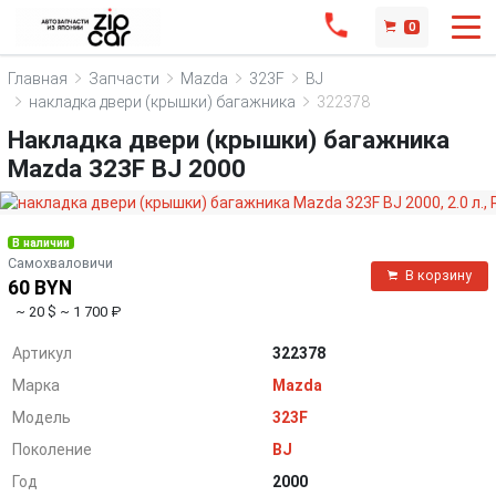
0
Главная
Запчасти
Mazda
323F
BJ
накладка двери (крышки) багажника
322378
Накладка двери (крышки) багажника
Mazda 323F BJ 2000
В наличии
Самохваловичи
В корзину
60 BYN
~ 20 $
~ 1 700 ₽
Артикул
322378
Марка
Mazda
Модель
323F
Поколение
BJ
Год
2000