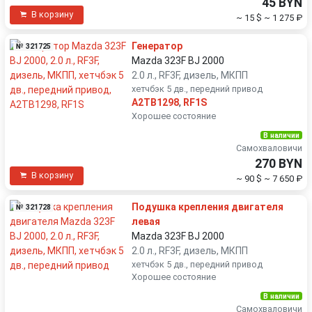
45 BYN
В корзину
~ 15 $
~ 1 275 ₽
Генератор
№ 321725
Mazda 323F BJ 2000
2.0 л., RF3F, дизель, МКПП
хетчбэк 5 дв., передний привод
A2TB1298
,
RF1S
Хорошее состояние
В наличии
Самохваловичи
270 BYN
В корзину
~ 90 $
~ 7 650 ₽
Подушка крепления двигателя
№ 321728
левая
Mazda 323F BJ 2000
2.0 л., RF3F, дизель, МКПП
хетчбэк 5 дв., передний привод
Хорошее состояние
В наличии
Самохваловичи