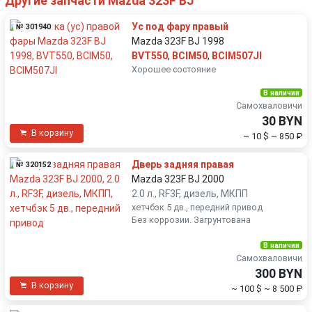
Другие запчасти Mazda 323F BJ
Ус под фару правый
№ 301940
Mazda 323F BJ 1998
BVT550
,
BCIM50
,
BCIM507JI
Хорошее состояние
В наличии
Самохваловичи
30 BYN
В корзину
~ 10 $
~ 850 ₽
Дверь задняя правая
№ 320152
Mazda 323F BJ 2000
2.0 л., RF3F, дизель, МКПП
хетчбэк 5 дв., передний привод
Без коррозии. Загрунтована
В наличии
Самохваловичи
300 BYN
В корзину
~ 100 $
~ 8 500 ₽