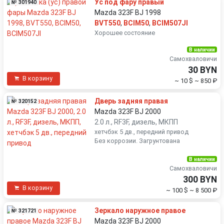
Ус под фару правый
№ 301940
Mazda 323F BJ 1998
BVT550
,
BCIM50
,
BCIM507JI
Хорошее состояние
В наличии
Самохваловичи
30 BYN
В корзину
~ 10 $
~ 850 ₽
Дверь задняя правая
№ 320152
Mazda 323F BJ 2000
2.0 л., RF3F, дизель, МКПП
хетчбэк 5 дв., передний привод
Без коррозии. Загрунтована
В наличии
Самохваловичи
300 BYN
В корзину
~ 100 $
~ 8 500 ₽
Зеркало наружное правое
№ 321721
Mazda 323F BJ 2000