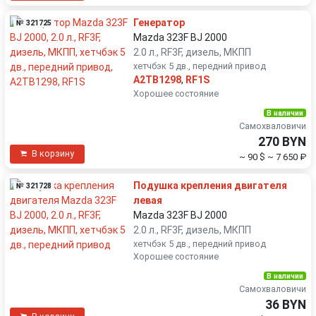
Генератор
№ 321725
Mazda 323F BJ 2000
2.0 л., RF3F, дизель, МКПП
хетчбэк 5 дв., передний привод
A2TB1298
,
RF1S
Хорошее состояние
В наличии
Самохваловичи
270 BYN
В корзину
~ 90 $
~ 7 650 ₽
Подушка крепления двигателя
№ 321728
левая
Mazda 323F BJ 2000
2.0 л., RF3F, дизель, МКПП
хетчбэк 5 дв., передний привод
Хорошее состояние
В наличии
Самохваловичи
36 BYN