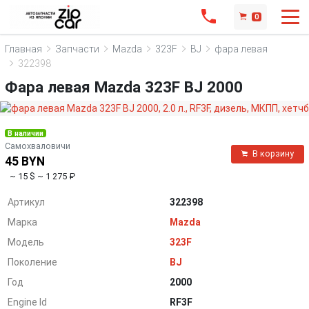
0
Главная
Запчасти
Mazda
323F
BJ
фара левая
322398
Фара левая Mazda 323F BJ 2000
В наличии
Самохваловичи
В корзину
45 BYN
~ 15 $
~ 1 275 ₽
Артикул
322398
Марка
Mazda
Модель
323F
Поколение
BJ
Год
2000
Engine Id
RF3F