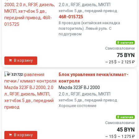
2.0 л., RF3F, дизель, МКПП
хетчбэк 5 дв., передний привод
46R-015725
8 проводов (китайская накладка
повторитель). Левый руль. С
подогревом
В наличии
Самохваловичи
75 BYN
В корзину
~ 25 $
~ 2 125 ₽
Блок управления печки/климат-
№ 321722
контроля
Mazda 323F BJ 2000
2.0 л., RF3F, дизель, МКПП
хетчбэк 5 дв., передний привод
Хорошее состояние
В наличии
Самохваловичи
45 BYN
В корзину
~ 15 $
~ 1 275 ₽