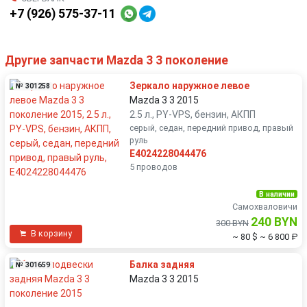
+7 (926) 575-37-11
Другие запчасти Mazda 3 3 поколение
Зеркало наружное левое
№ 301258
Mazda 3 3 2015
2.5 л., PY-VPS, бензин, АКПП
серый, седан, передний привод, правый
руль
E4024228044476
5 проводов
В наличии
Самохваловичи
240 BYN
300 BYN
В корзину
~ 80 $
~ 6 800 ₽
Балка задняя
№ 301659
Mazda 3 3 2015