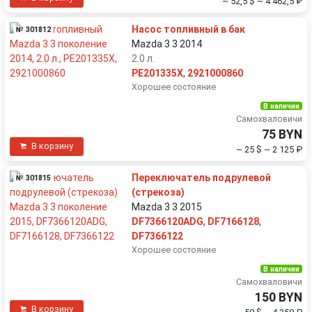
~ 52,5 $
~ 4 462,5 ₽
Насос топливный в бак
№ 301812
Mazda 3 3 2014
2.0 л.
PE201335X
,
2921000860
Хорошее состояние
В наличии
Самохваловичи
75 BYN
В корзину
~ 25 $
~ 2 125 ₽
Переключатель подрулевой
№ 301815
(стрекоза)
Mazda 3 3 2015
DF7366120ADG
,
DF7166128
,
DF7366122
Хорошее состояние
В наличии
Самохваловичи
150 BYN
В корзину