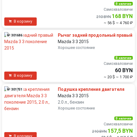
В наличии
Самохваловичи
168 BYN
210 BYN
В корзину
~ 56 $
~ 4 760 ₽
Рычаг задний продольный правый
№ 301686
Mazda 3 3 2015
Хорошее состояние
В наличии
Самохваловичи
60 BYN
В корзину
~ 20 $
~ 1 700 ₽
Подушка крепления двигателя
№ 301751
Mazda 3 3 2015
2.0 л., бензин
Хорошее состояние
В наличии
Самохваловичи
157,5 BYN
210 BYN
В корзину