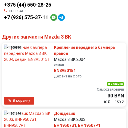
+375 (44) 550-28-25
СБЕРБАНК
+7 (926) 575-37-11
Другие запчасти Mazda 3 BK
Крепление переднего бампера
№ 300930
правое
Mazda 3 BK 2004
седан
BN8V50151
Дефект на фото
В наличии
Самохваловичи
30 BYN
В корзину
~ 10 $
~ 850 ₽
Дождевик
№ 301676
Mazda 3 BK 2003
BHN9507S1
,
BHN9507P1