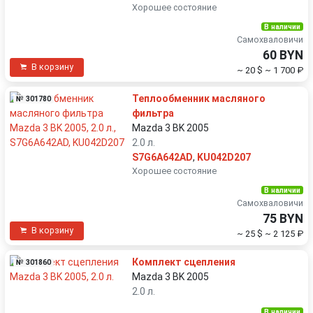
Хорошее состояние
В наличии
Самохваловичи
60 BYN
В корзину
~ 20 $
~ 1 700 ₽
Теплообменник масляного
№ 301780
фильтра
Mazda 3 BK 2005
2.0 л.
S7G6A642AD
,
KU042D207
Хорошее состояние
В наличии
Самохваловичи
75 BYN
В корзину
~ 25 $
~ 2 125 ₽
Комплект сцепления
№ 301860
Mazda 3 BK 2005
2.0 л.
В наличии