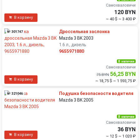
Самохваловичи
120 BYN
В корзину
~ 40 $
~ 3 400 ₽
Дроссельная заслонка
№ 301747
Mazda 3 BK 2003
1.6 л., дизель
9655971880
В наличии
Самохваловичи
56,25 BYN
75 BYN
В корзину
~ 18,75 $
~ 1 593,75 ₽
Подушка безопасности водителя
№ 321046
Mazda 3 BK 2005
В наличии
Самохваловичи
36 BYN
В корзину
~ 12 $
~ 1 020 ₽