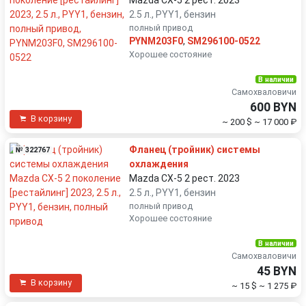
2.5 л., PYY1, бензин
полный привод
PYNM203F0
,
SM296100-0522
Хорошее состояние
В наличии
Самохваловичи
600 BYN
В корзину
~ 200 $
~ 17 000 ₽
Фланец (тройник) системы
№ 322767
охлаждения
Mazda CX-5 2 рест. 2023
2.5 л., PYY1, бензин
полный привод
Хорошее состояние
В наличии
Самохваловичи
45 BYN
В корзину
~ 15 $
~ 1 275 ₽