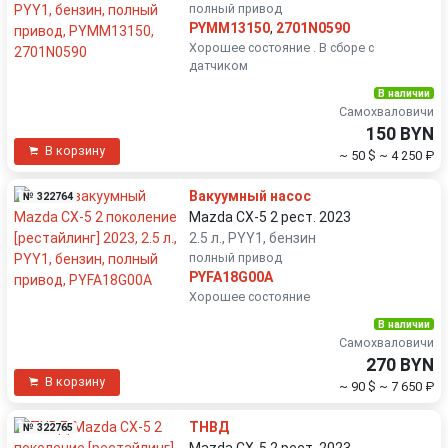
полный привод
PYMM13150
,
2701N0590
Хорошее состояние . В сборе с
датчиком
В наличии
Самохваловичи
150 BYN
В корзину
~ 50 $
~ 4 250 ₽
Вакуумный насос
№ 322764
Mazda CX-5 2 рест. 2023
2.5 л., PYY1, бензин
полный привод
PYFA18G00A
Хорошее состояние
В наличии
Самохваловичи
270 BYN
В корзину
~ 90 $
~ 7 650 ₽
ТНВД
№ 322765
Mazda CX-5 2 рест. 2023