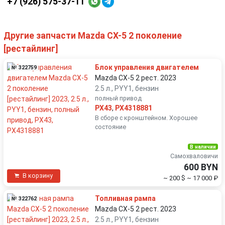
+7 (926) 575-37-11
Другие запчасти Mazda CX-5 2 поколение
[рестайлинг]
Блок управления двигателем
№ 322759
Mazda CX-5 2 рест. 2023
2.5 л., PYY1, бензин
полный привод
PX43
,
PX4318881
В сборе с кронштейном. Хорошее
состояние
В наличии
Самохваловичи
600 BYN
В корзину
~ 200 $
~ 17 000 ₽
Топливная рампа
№ 322762
Mazda CX-5 2 рест. 2023
2.5 л., PYY1, бензин