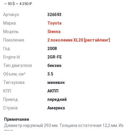
~ 50 $
~ 4 250 ₽
Артикул
326593
Марка
Toyota
Модель
Sienna
Поколение
2 поколение XL20 [рестайлинг]
Год
2008
Engine Id
2GR-FE
Тип двигателя
бензин
Объем, см³
3.5
Тип кузова
минивэн
КПП
АКПП
Привод
передний
Страна
Америка
Примечание
Диаметр наружный 293 мм. Толщина остаточная 12,2 мм. Из