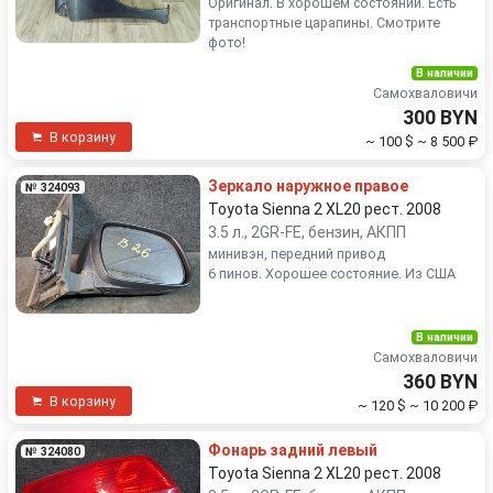
Оригинал. В хорошем состоянии. Есть
транспортные царапины. Смотрите
фото!
В наличии
Самохваловичи
300 BYN
В корзину
~ 100 $
~ 8 500 ₽
Зеркало наружное правое
№ 324093
Toyota Sienna 2 XL20 рест. 2008
3.5 л., 2GR-FE, бензин, АКПП
минивэн, передний привод
6 пинов. Хорошее состояние. Из США
В наличии
Самохваловичи
360 BYN
В корзину
~ 120 $
~ 10 200 ₽
Фонарь задний левый
№ 324080
Toyota Sienna 2 XL20 рест. 2008