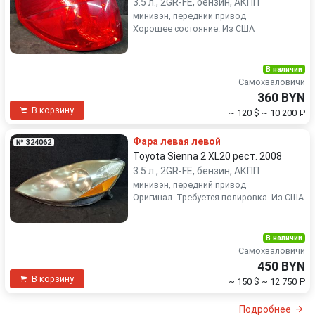
3.5 л., 2GR-FE, бензин, АКПП
минивэн, передний привод
Хорошее состояние. Из США
В наличии
Самохваловичи
360 BYN
В корзину
~ 120 $
~ 10 200 ₽
Фара левая левой
№ 324062
Toyota Sienna 2 XL20 рест. 2008
3.5 л., 2GR-FE, бензин, АКПП
минивэн, передний привод
Оригинал. Требуется полировка. Из США
В наличии
Самохваловичи
450 BYN
В корзину
~ 150 $
~ 12 750 ₽
Подробнее