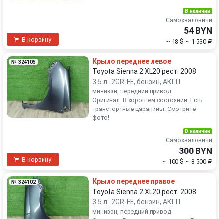
В наличии
Самохваловичи
54 BYN
В корзину
~ 18 $
~ 1 530 ₽
Крыло переднее левое
№ 324105
Toyota Sienna 2 XL20 рест. 2008
3.5 л., 2GR-FE, бензин, АКПП
минивэн, передний привод
Оригинал. В хорошем состоянии. Есть
транспортные царапины. Смотрите
фото!
В наличии
Самохваловичи
300 BYN
В корзину
~ 100 $
~ 8 500 ₽
Крыло переднее правое
№ 324102
Toyota Sienna 2 XL20 рест. 2008
3.5 л., 2GR-FE, бензин, АКПП
минивэн, передний привод