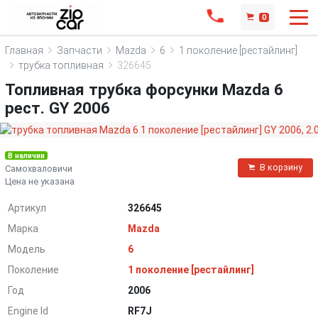
0
Главная
Запчасти
Mazda
6
1 поколение [рестайлинг]
трубка топливная
326645
Топливная трубка форсунки Mazda 6
рест. GY 2006
В наличии
В корзину
Самохваловичи
Цена не указана
Артикул
326645
Марка
Mazda
Модель
6
Поколение
1 поколение [рестайлинг]
Год
2006
Engine Id
RF7J