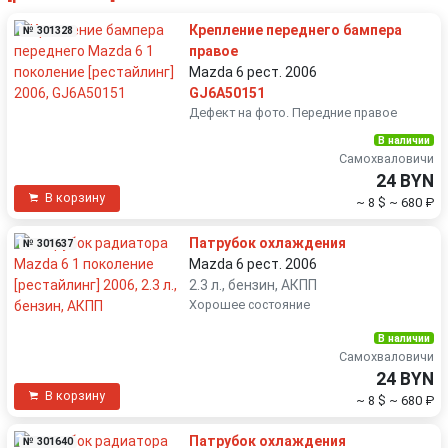
Крепление переднего бампера
№ 301328
правое
Mazda 6 рест. 2006
GJ6A50151
Дефект на фото. Передние правое
В наличии
Самохваловичи
24 BYN
В корзину
~ 8 $
~ 680 ₽
Патрубок охлаждения
№ 301637
Mazda 6 рест. 2006
2.3 л., бензин, АКПП
Хорошее состояние
В наличии
Самохваловичи
24 BYN
В корзину
~ 8 $
~ 680 ₽
Патрубок охлаждения
№ 301640