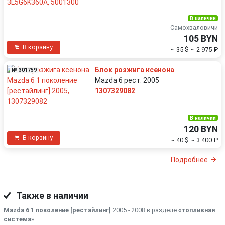
В наличии
Самохваловичи
105 BYN
В корзину
~ 35 $
~ 2 975 ₽
Блок розжига ксенона
№ 301759
Mazda 6 рест. 2005
1307329082
В наличии
120 BYN
В корзину
~ 40 $
~ 3 400 ₽
Подробнее
Также в наличии
Mazda 6 1 поколение [рестайлинг]
2005 - 2008 в разделе
«топливная
система
»