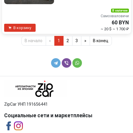
В наличии
Самохваловичи
60 BYN
В корзину
~ 20 $
~ 1 700 ₽
В начало
«
1
2
3
»
В конец
ZipCar УНП 191656441
Социальные сети и маркетплейсы