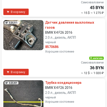
Самохваловичи
45 BYN
В корзину
~ 15 $
~ 1 275 ₽
Датчик давления выхлопных
№ 323211
газов
BMW X4 F26 2016
2.0 л., дизель, АКПП
черный
8570686
Хорошее состояние
В наличии
Самохваловичи
36 BYN
В корзину
~ 12 $
~ 1 020 ₽
Трубка кондиционера
№ 323201
BMW X4 F26 2016
2.0 л., дизель, АКПП
черный
Хорошее состояние