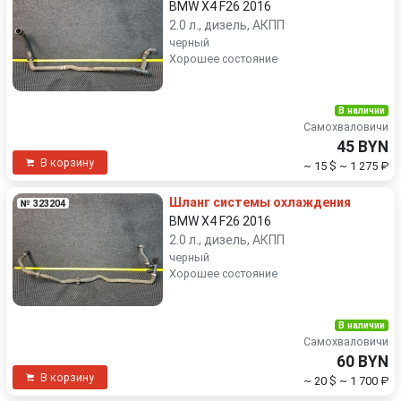
BMW X4 F26 2016
2.0 л., дизель, АКПП
черный
Хорошее состояние
В наличии
Самохваловичи
45 BYN
В корзину
~ 15 $
~ 1 275 ₽
Шланг системы охлаждения
№ 323204
BMW X4 F26 2016
2.0 л., дизель, АКПП
черный
Хорошее состояние
В наличии
Самохваловичи
60 BYN
В корзину
~ 20 $
~ 1 700 ₽