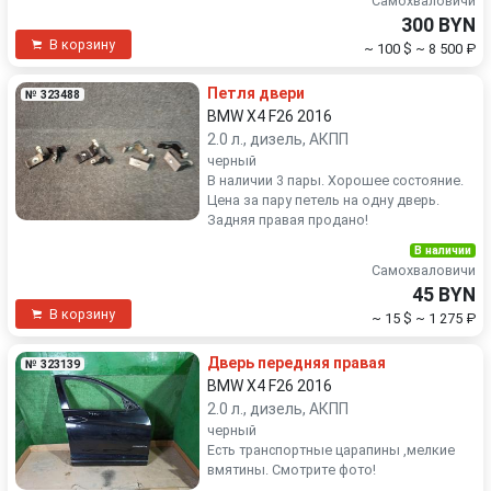
Самохваловичи
300 BYN
В корзину
~ 100 $
~ 8 500 ₽
Петля двери
№ 323488
BMW X4 F26 2016
2.0 л., дизель, АКПП
черный
В наличии 3 пары. Хорошее состояние.
Цена за пару петель на одну дверь.
Задняя правая продано!
В наличии
Самохваловичи
45 BYN
В корзину
~ 15 $
~ 1 275 ₽
Дверь передняя правая
№ 323139
BMW X4 F26 2016
2.0 л., дизель, АКПП
черный
Есть транспортные царапины ,мелкие
вмятины. Смотрите фото!