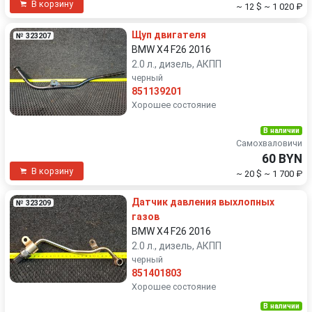
В корзину
~ 12 $
~ 1 020 ₽
Щуп двигателя
№ 323207
BMW X4 F26 2016
2.0 л., дизель, АКПП
черный
851139201
Хорошее состояние
В наличии
Самохваловичи
60 BYN
В корзину
~ 20 $
~ 1 700 ₽
Датчик давления выхлопных
№ 323209
газов
BMW X4 F26 2016
2.0 л., дизель, АКПП
черный
851401803
Хорошее состояние
В наличии