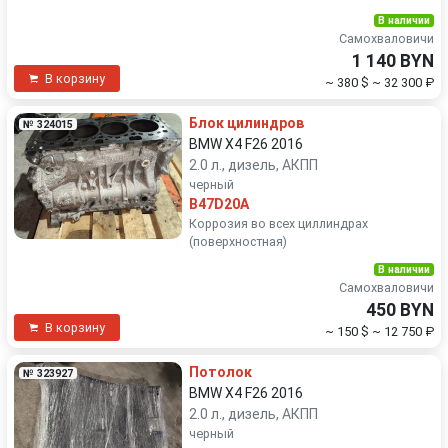
В наличии
Самохваловичи
1 140 BYN
В корзину
~ 380 $
~ 32 300 ₽
Блок цилиндров
№ 324015
BMW X4 F26 2016
2.0 л., дизель, АКПП
черный
B47D20A
Коррозия во всех циллиндрах
(поверхностная)
В наличии
Самохваловичи
450 BYN
В корзину
~ 150 $
~ 12 750 ₽
Потолок
№ 323927
BMW X4 F26 2016
2.0 л., дизель, АКПП
черный