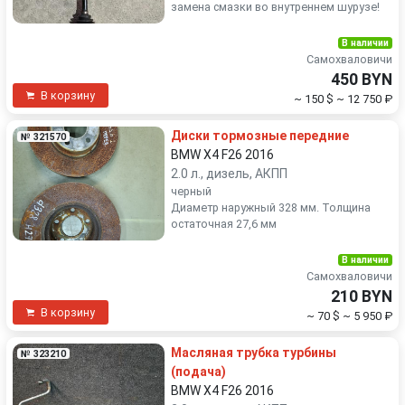
замена смазки во внутреннем шурузе!
В наличии
Самохваловичи
450 BYN
В корзину
~ 150 $
~ 12 750 ₽
Диски тормозные передние
№ 321570
BMW X4 F26 2016
2.0 л., дизель, АКПП
черный
Диаметр наружный 328 мм. Толщина
остаточная 27,6 мм
В наличии
Самохваловичи
210 BYN
В корзину
~ 70 $
~ 5 950 ₽
Масляная трубка турбины
№ 323210
(подача)
BMW X4 F26 2016