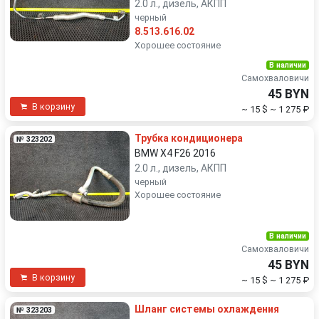
2.0 л., дизель, АКПП
черный
8.513.616.02
Хорошее состояние
В наличии
Самохваловичи
45 BYN
В корзину
~ 15 $
~ 1 275 ₽
Трубка кондиционера
№ 323202
BMW X4 F26 2016
2.0 л., дизель, АКПП
черный
Хорошее состояние
В наличии
Самохваловичи
45 BYN
В корзину
~ 15 $
~ 1 275 ₽
Шланг системы охлаждения
№ 323203