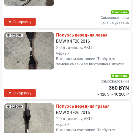
В наличии
Самохваловичи
В корзину
Цена не указана
Полуось передняя левая
№ 323098
BMW X4 F26 2016
2.0 л., дизель, АКПП
черный
В хорошем состоянии. Требуется
замена смазки во внутреннем шурузе!
В наличии
Самохваловичи
360 BYN
В корзину
~ 120 $
~ 10 200 ₽
Полуось передняя правая
№ 323099
BMW X4 F26 2016
2.0 л., дизель, АКПП
черный
В хорошем состоянии. Требуется