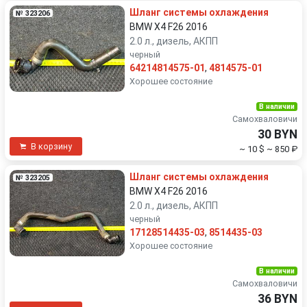
Шланг системы охлаждения
№ 323206
BMW X4 F26 2016
2.0 л., дизель, АКПП
черный
64214814575-01
,
4814575-01
Хорошее состояние
В наличии
Самохваловичи
30 BYN
В корзину
~ 10 $
~ 850 ₽
Шланг системы охлаждения
№ 323205
BMW X4 F26 2016
2.0 л., дизель, АКПП
черный
17128514435-03
,
8514435-03
Хорошее состояние
В наличии
Самохваловичи
36 BYN