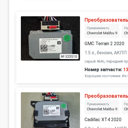
Преобразователь
Применяемость:
Пр
Chevrolet Malibu 9
Ch
GMC Terrain 2 2020
1.5 л., бензин, АКПП
№ 325510
серый 464с, передний п
Номер запчасти:
1
Хорошее состояние. Из
Преобразователь
Применяемость:
Пр
Chevrolet Malibu 9
Ch
Cadillac XT4 2020