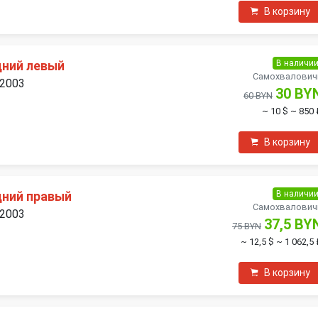
В корзину
В наличи
дний левый
Самохвалович
 2003
30 BY
60 BYN
~ 10 $
~ 850 
В корзину
В наличи
дний правый
Самохвалович
 2003
37,5 BY
75 BYN
~ 12,5 $
~ 1 062,5
В корзину