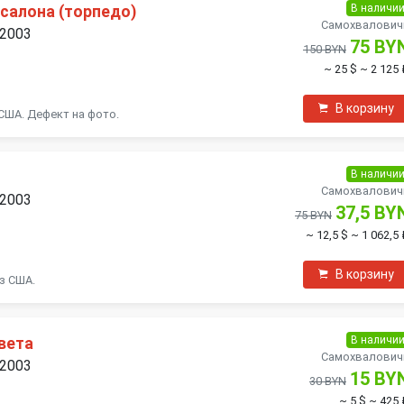
В наличи
салона (торпедо)
Самохвалович
 2003
75 BY
150 BYN
~ 25 $
~ 2 125 
В корзину
 США. Дефект на фото.
В наличи
Самохвалович
 2003
37,5 BY
75 BYN
~ 12,5 $
~ 1 062,5
В корзину
з США.
В наличи
вета
Самохвалович
 2003
15 BY
30 BYN
~ 5 $
~ 425 