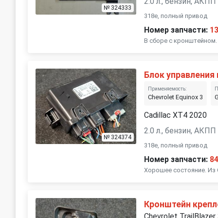
2.0 л., бензин, АКПП
№ 324333
318e, полный привод
Номер запчасти:
1
В сборе с кронштейном.
Блок управления
Применяемость:
П
Chevrolet Equinox 3
G
Cadillac XT4 2020
2.0 л., бензин, АКПП
№ 324374
318e, полный привод
Номер запчасти:
8
Хорошее состояние. Из
Кронштейн крепл
Chevrolet TrailBlazer