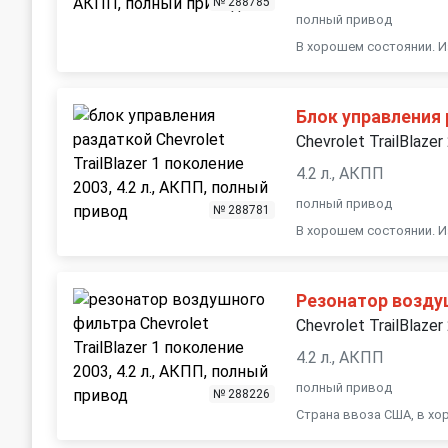
№ 288785
полный привод
В хорошем состоянии. И
Блок управления
Chevrolet TrailBlazer
4.2 л., АКПП
полный привод
№ 288781
В хорошем состоянии. И
Резонатор возду
Chevrolet TrailBlazer
4.2 л., АКПП
полный привод
№ 288226
Страна ввоза США, в х