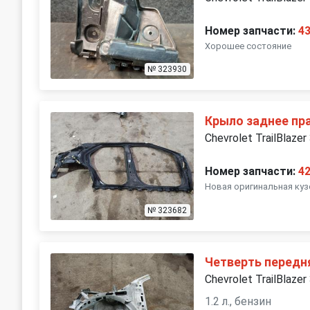
Номер запчасти:
4
Хорошее состояние
№ 323930
Крыло заднее пр
Chevrolet TrailBlazer
Номер запчасти:
4
Новая оригинальная куз
№ 323682
Четверть передн
Chevrolet TrailBlazer
1.2 л., бензин