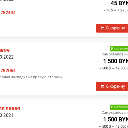
45 BY
~ 15 $
~ 1 275 
3752444
В корзину
В наличи
авое
Самохвалович
 3 2022
1 500 BY
~ 500 $
~ 42 500 
2752064
овная накладка на правую сторону
В корзину
В наличи
яя левая
Самохвалович
 3 2021
1 500 BY
~ 500 $
~ 42 500 