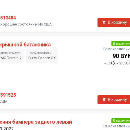
3510484
В корзину
 Хорошее состояние. Из США
В наличи
 крышкой багажника
Самохвалович
рименяемость:
Применяемость:
90 BY
MC Terrain 2
Buick Encore GX
~ 30 $
~ 2 550 
4591525
В корзину
 США
В наличи
ения бампера заднего левый
Самохвалович
 3 2022