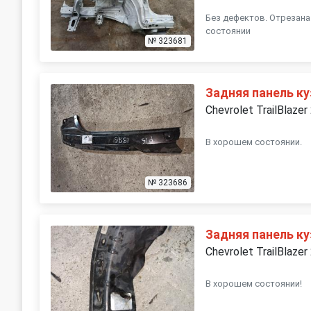
Без дефектов. Отрезана
состоянии
№ 323681
Задняя панель к
Chevrolet TrailBlazer
В хорошем состоянии.
№ 323686
Задняя панель к
Chevrolet TrailBlazer
В хорошем состоянии!