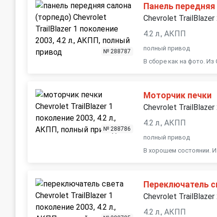
Панель передняя 
Chevrolet TrailBlazer
4.2 л., АКПП
полный привод
№ 288787
В сборе как на фото. Из
Моторчик печки
Chevrolet TrailBlazer
4.2 л., АКПП
№ 288786
полный привод
В хорошем состоянии. И
Переключатель с
Chevrolet TrailBlazer
4.2 л., АКПП