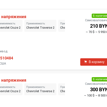
В наличи
 напряжения
Самохвалович
именяемость:
Применяемость:
Применяемость:
Применяемо
210 BY
evrolet Cruze 2
Chevrolet Traverse 2
Chevrolet Equinox 3
GMC Terra
~ 70 $
~ 5 950 
ривод
3510484
В корзину
 США
В наличи
 напряжения
Самохвалович
именяемость:
Применяемость:
Применяемость:
Применяемо
300 BY
evrolet Cruze 2
Chevrolet Traverse 2
Chevrolet Equinox 3
GMC Terra
~ 100 $
~ 8 500 