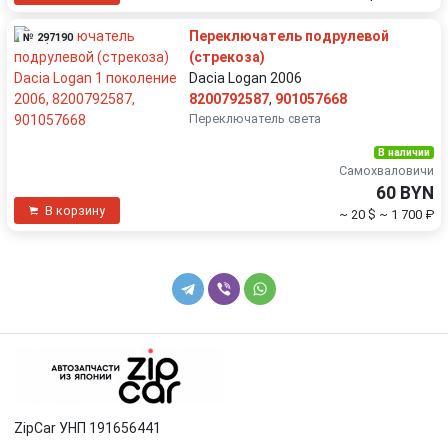
Переключатель подрулевой
№ 297190
(стрекоза)
Dacia Logan 2006
8200792587
,
901057668
Переключатель света
В наличии
Самохваловичи
60 BYN
В корзину
~ 20 $
~ 1 700 ₽
ZipCar УНП 191656441