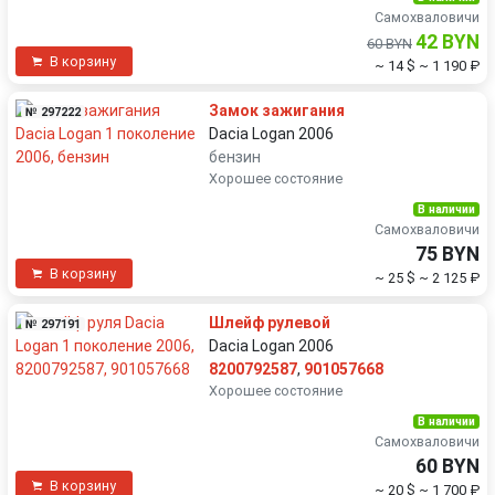
Самохваловичи
42 BYN
60 BYN
В корзину
~ 14 $
~ 1 190 ₽
Замок зажигания
№ 297222
Dacia Logan 2006
бензин
Хорошее состояние
В наличии
Самохваловичи
75 BYN
В корзину
~ 25 $
~ 2 125 ₽
Шлейф рулевой
№ 297191
Dacia Logan 2006
8200792587
,
901057668
Хорошее состояние
В наличии
Самохваловичи
60 BYN
В корзину
~ 20 $
~ 1 700 ₽