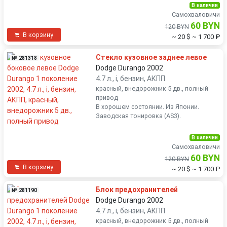
В наличии
Самохваловичи
60 BYN
120 BYN
В корзину
~ 20 $
~ 1 700 ₽
Стекло кузовное заднее левое
№ 281318
Dodge Durango 2002
4.7 л., i, бензин, АКПП
красный, внедорожник 5 дв., полный
привод
В хорошем состоянии. Из Японии.
Заводская тонировка (AS3).
В наличии
Самохваловичи
60 BYN
120 BYN
В корзину
~ 20 $
~ 1 700 ₽
Блок предохранителей
№ 281190
Dodge Durango 2002
4.7 л., i, бензин, АКПП
красный, внедорожник 5 дв., полный