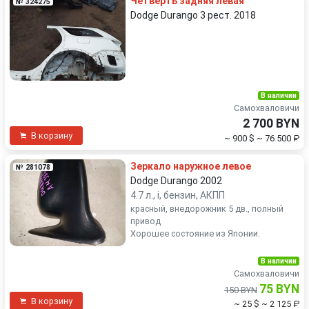
Четверть задняя левая
№ 324275
Dodge Durango 3 рест. 2018
В наличии
Самохваловичи
2 700 BYN
В корзину
~ 900 $
~ 76 500 ₽
Зеркало наружное левое
№ 281078
Dodge Durango 2002
4.7 л., i, бензин, АКПП
красный, внедорожник 5 дв., полный
привод
Хорошее состояние из Японии.
В наличии
Самохваловичи
75 BYN
150 BYN
В корзину
~ 25 $
~ 2 125 ₽