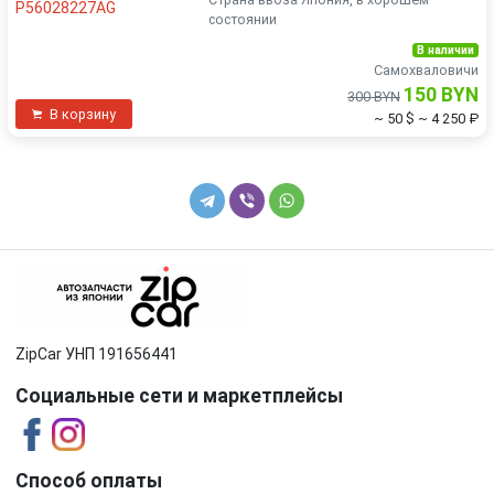
состоянии
В наличии
Самохваловичи
150 BYN
300 BYN
В корзину
~ 50 $
~ 4 250 ₽
ZipCar УНП 191656441
Социальные сети и маркетплейсы
Способ оплаты