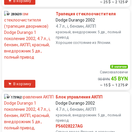
В корзину
~ 25 $
~ 2 125 ₽
Трапеция стеклоочистителя
№ 280639
Dodge Durango 2002
4.7 л., i, бензин, АКПП
красный, внедорожник 5 дв., полный
привод
Хорошее состояние из Японии.
В наличии
Самохваловичи
45 BYN
90 BYN
В корзину
~ 15 $
~ 1 275 ₽
Блок управления АКПП
№ 173962
Dodge Durango 2002
4.7 л., i, бензин, АКПП
красный, внедорожник 5 дв., полный
привод
P56028227AG
Страна ввоза Япония, в хорошем