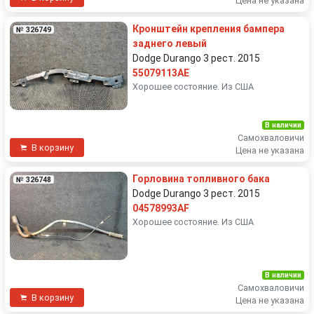
Цена не указана
Кронштейн крепления бампера
№ 326749
заднего левый
Dodge Durango 3 рест. 2015
55079113AE
Хорошее состояние. Из США
В наличии
Самохваловичи
В корзину
Цена не указана
Горловина топливного бака
№ 326748
Dodge Durango 3 рест. 2015
04578993AF
Хорошее состояние. Из США
В наличии
Самохваловичи
В корзину
Цена не указана