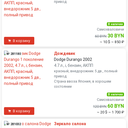
привод
В наличии
Самохваловичи
30 BYN
60 BYN
В корзину
~ 10 $
~ 850 ₽
Дождевик
№ 281180
Dodge Durango 2002
4.7 л., i, бензин, АКПП
красный, внедорожник 5 дв., полный
привод
Страна ввоза Япония, в хорошем
состоянии
В наличии
Самохваловичи
60 BYN
120 BYN
В корзину
~ 20 $
~ 1 700 ₽
Зеркало салона
№ 281032