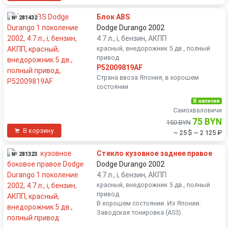
Блок ABS
№ 281432
Dodge Durango 2002
4.7 л., i, бензин, АКПП
красный, внедорожник 5 дв., полный
привод
P52009819AF
Страна ввоза Япония, в хорошем
состоянии
В наличии
Самохваловичи
75 BYN
150 BYN
В корзину
~ 25 $
~ 2 125 ₽
Стекло кузовное заднее правое
№ 281323
Dodge Durango 2002
4.7 л., i, бензин, АКПП
красный, внедорожник 5 дв., полный
привод
В хорошем состоянии. Из Японии.
Заводская тонировка (AS3).