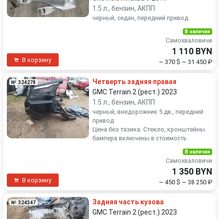
1.5 л., бензин, АКПП
черный, седан, передний привод
В наличии
Самохваловичи
1 110 BYN
В корзину
~ 370 $
~ 31 450 ₽
Четверть задняя правая
№ 324278
GMC Terrain 2 (рест.) 2023
1.5 л., бензин, АКПП
черный, внедорожник 5 дв., передний
привод
Цена без тазика. Стекло, кронштейны
бампера включены в стоимость
В наличии
Самохваловичи
1 350 BYN
В корзину
~ 450 $
~ 38 250 ₽
Задняя часть кузова
№ 324347
GMC Terrain 2 (рест.) 2023