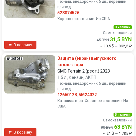
черный, внедорожник 5 дв., передний
привод
528074526
Хорошее состояние. Из США
В наличии
Самохваловичи
31,5 BYN
45 BYN
В корзину
~ 10,5 $
~ 892,5 ₽
Защита (экран) выпускного
№ 305051
коллектора
GMC Terrain 2 (рест.) 2023
1.5 л., бензин, АКПП
черный, внедорожник 5 дв., передний
привод
12660128
,
5M24022
Катализатора. Хорошее состояние. Из
США
В наличии
Самохваловичи
63 BYN
90 BYN
В корзину
~ 21 $
~ 1 785 ₽