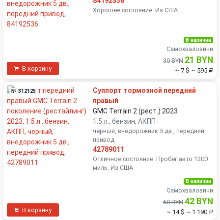
84192536
Хорошее состояние. Из США
В наличии
Самохваловичи
21 BYN
30 BYN
В корзину
~ 7 $
~ 595 ₽
Суппорт тормозной передний
№ 312125
правый
GMC Terrain 2 (рест.) 2023
1.5 л., бензин, АКПП
черный, внедорожник 5 дв., передний
привод
42789011
Отличное состояние. Пробег авто 1200
миль. Из США
В наличии
Самохваловичи
42 BYN
60 BYN
В корзину
~ 14 $
~ 1 190 ₽