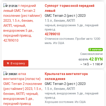
Суппорт тормозной передний
№ 312124
левый
GMC Terrain 2 (рест.) 2023
1.5 л., бензин, АКПП
черный, внедорожник 5 дв., передний
привод
42789010
Отличное состояние. Пробег авто 1200
миль. Из США
В наличии
Самохваловичи
42 BYN
60 BYN
В корзину
~ 14 $
~ 1 190 ₽
Крыльчатка вентилятора
№ 308261
охлаждения
GMC Terrain 2 (рест.) 2023
1.5 л., бензин, АКПП
черный, внедорожник 5 дв., передний
привод
Хорошее состояние. Из США