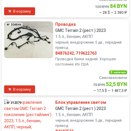
84 BYN
120 BYN
В корзину
~ 28 $
~ 2 380 ₽
Проводка
№ 304844
GMC Terrain 2 (рест.) 2023
1.5 л., бензин, АКПП
черный, внедорожник 5 дв., передний
привод
84876242
,
719622763
Проводка балки задней. Хорошее
состояние. Из США
В наличии
Самохваловичи
52,5 BYN
75 BYN
В корзину
~ 17,5 $
~ 1 487,5 ₽
Блок управления светом
№ 312379
GMC Terrain 2 (рест.) 2023
1.5 л., бензин, АКПП
черный, внедорожник 5 дв., передний
привод