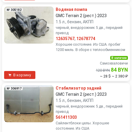
Водяная помпа
№ 305182
GMC Terrain 2 (рест.) 2023
1.5 л., бензин, АКПП
черный, внедорожник 5 дв., передний
привод
12635767
,
12678774
Хорошее состояние. Из США. пробег
1200 миль. В сборе с теплообменником
В наличии
Самохваловичи
84 BYN
120 BYN
В корзину
~ 28 $
~ 2 380 ₽
Стабилизатор задний
№ 306917
GMC Terrain 2 (рест.) 2023
1.5 л., бензин, АКПП
черный, внедорожник 5 дв., передний
привод
561411303
Сайлентблоки целы. Хорошее
состояние. Из США