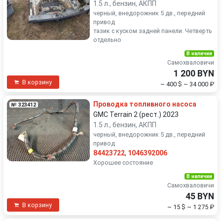
1.5 л., бензин, АКПП
черный, внедорожник 5 дв., передний
привод
тазик с куском задней панели. Четверть
отдельно
В наличии
Самохваловичи
1 200 BYN
В корзину
~ 400 $
~ 34 000 ₽
Проводка топливного насоса
№ 323412
GMC Terrain 2 (рест.) 2023
1.5 л., бензин, АКПП
черный, внедорожник 5 дв., передний
привод
84423722
,
1046392006
Хорошее состояние
В наличии
Самохваловичи
45 BYN
В корзину
~ 15 $
~ 1 275 ₽