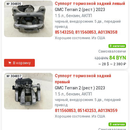
Суппорт тормозной задний левый
№ 304835
GMC Terrain 2 (рест.) 2023
1.5 л., бензин, АКПП
черный, внедорожник 5 дв., передний
привод
85143250
,
811560853
,
A013N358
Хорошее состояние. Из США
В наличии
Самохваловичи
84 BYN
120 BYN
В корзину
~ 28 $
~ 2 380 ₽
Суппорт тормозной задний
№ 304837
правый
GMC Terrain 2 (рест.) 2023
1.5 л., бензин, АКПП
черный, внедорожник 5 дв., передний
привод
811560853
,
85143253
,
A013N359
Хорошее состояние. Из США
В наличии
Самохваловичи