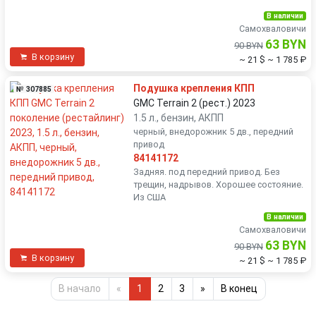
В наличии
Самохваловичи
63 BYN
90 BYN
В корзину
~ 21 $
~ 1 785 ₽
Подушка крепления КПП
№ 307885
GMC Terrain 2 (рест.) 2023
1.5 л., бензин, АКПП
черный, внедорожник 5 дв., передний
привод
84141172
Задняя. под передний привод. Без
трещин, надрывов. Хорошее состояние.
Из США
В наличии
Самохваловичи
63 BYN
90 BYN
В корзину
~ 21 $
~ 1 785 ₽
В начало
«
1
2
3
»
В конец