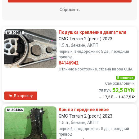
Сбросить
Подушка крепления двигателя
№ 304655
GMC Terrain 2 (рест.) 2023
1.5 л., бензин, АКПП
черный, внедорожник 5 дв., передний
привод
84146942
Отличное состояние, страна ввоза США
В наличии
Самохваловичи
52,5 BYN
75 BYN
В корзину
~ 17,5 $
~ 1 487,5 ₽
Крыло переднее левое
№ 304466
GMC Terrain 2 (рест.) 2023
1.5 л., бензин, АКПП
черный, внедорожник 5 дв., передний
привод