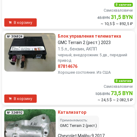
В наличии
Самохваловичи
31,5 BYN
45 BYN
В корзину
~ 10,5 $
~ 892,5 ₽
Блок управления телематика
№ 306824
GMC Terrain 2 (рест.) 2023
1.5 л., бензин, АКПП
черный, внедорожник 5 дв., передний
привод
87814676
Хорошее состояние. Из США
В наличии
Самохваловичи
73,5 BYN
105 BYN
В корзину
~ 24,5 $
~ 2 082,5 ₽
Катализатор
№ 324892
Применяемость:
GMC Terrain 2 (рест.)
Chevrolet Malibu 9 2017