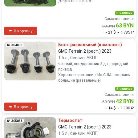
Дефекты на фото.
В наличии
Самохваловичи
63 BYN
90 BYN
В корзину
~ 21 $
~ 1 785 ₽
Болт развальный (комплект)
№ 304833
GMC Terrain 2 (рест.) 2023
1.5 л., бензин, АКПП
черный, внедорожник 5 дв., передний
привод
Хорошее состояние. Из США. остались
большие (развальные)
В наличии
Самохваловичи
42 BYN
60 BYN
В корзину
~ 14 $
~ 1 190 ₽
Термостат
№ 305058
GMC Terrain 2 (рест.) 2023
1.5 л., бензин, АКПП