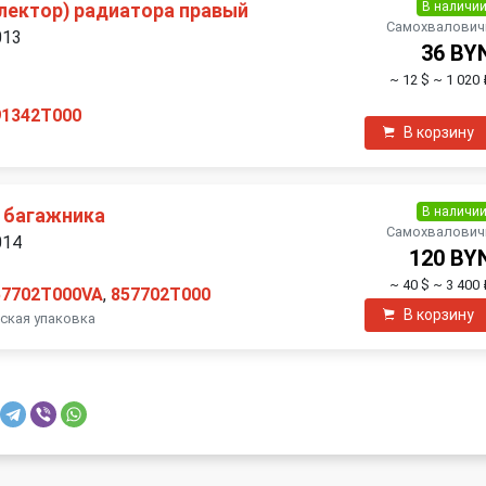
В наличи
лектор) радиатора правый
Самохвалович
013
36 BY
~ 12 $
~ 1 020 
91342T000
В корзину
В наличи
 багажника
Самохвалович
014
120 BY
~ 40 $
~ 3 400 
57702T000VA
,
857702T000
В корзину
ская упаковка