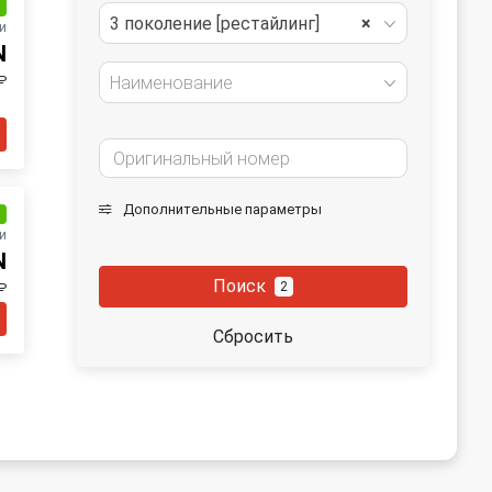
и
3 поколение [рестайлинг]
×
и
N
₽
Наименование
Дополнительные параметры
и
и
N
Поиск
2
₽
Сбросить