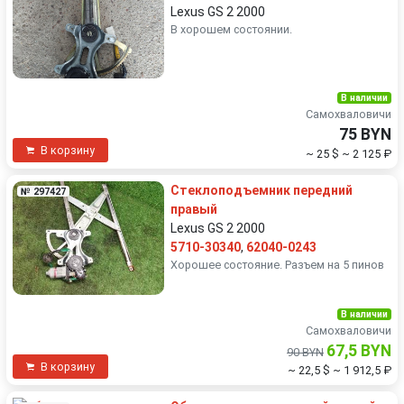
Lexus GS 2 2000
В хорошем состоянии.
В наличии
Самохваловичи
75 BYN
В корзину
~ 25 $
~ 2 125 ₽
Стеклоподъемник передний
№ 297427
правый
Lexus GS 2 2000
5710-30340
,
62040-0243
Хорошее состояние. Разъем на 5 пинов
В наличии
Самохваловичи
67,5 BYN
90 BYN
В корзину
~ 22,5 $
~ 1 912,5 ₽