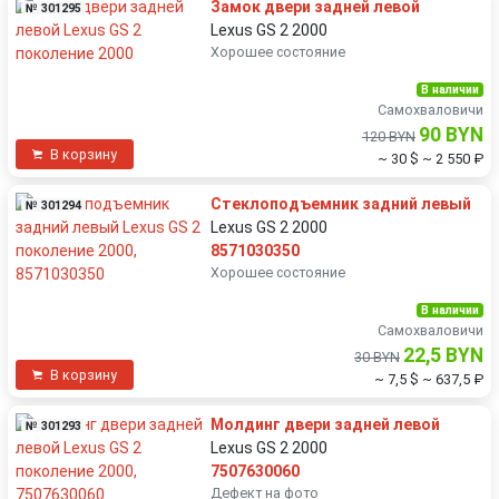
Замок двери задней левой
№ 301295
Lexus GS 2 2000
Хорошее состояние
В наличии
Самохваловичи
90 BYN
120 BYN
В корзину
~ 30 $
~ 2 550 ₽
Стеклоподъемник задний левый
№ 301294
Lexus GS 2 2000
8571030350
Хорошее состояние
В наличии
Самохваловичи
22,5 BYN
30 BYN
В корзину
~ 7,5 $
~ 637,5 ₽
Молдинг двери задней левой
№ 301293
Lexus GS 2 2000
7507630060
Дефект на фото