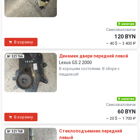
В наличии
Самохваловичи
120 BYN
В корзину
~ 40 $
~ 3 400 ₽
Динамик двери передней левой
№ 321766
Lexus GS 2 2000
В хорошем состоянии. В сборе с
пещалкой!
В наличии
Самохваловичи
60 BYN
В корзину
~ 20 $
~ 1 700 ₽
Стеклоподъемник передний
№ 321768
левый