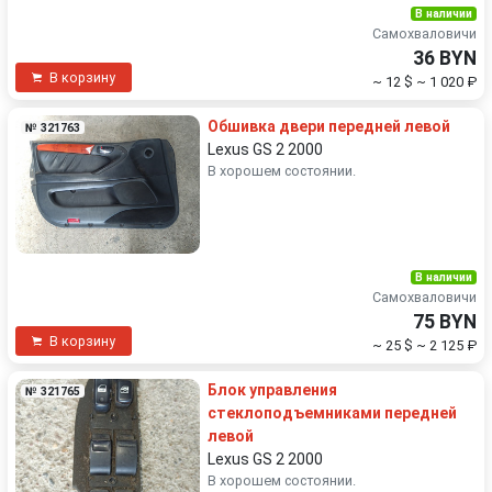
В наличии
Самохваловичи
36 BYN
В корзину
~ 12 $
~ 1 020 ₽
Обшивка двери передней левой
№ 321763
Lexus GS 2 2000
В хорошем состоянии.
В наличии
Самохваловичи
75 BYN
В корзину
~ 25 $
~ 2 125 ₽
Блок управления
№ 321765
стеклоподъемниками передней
левой
Lexus GS 2 2000
В хорошем состоянии.