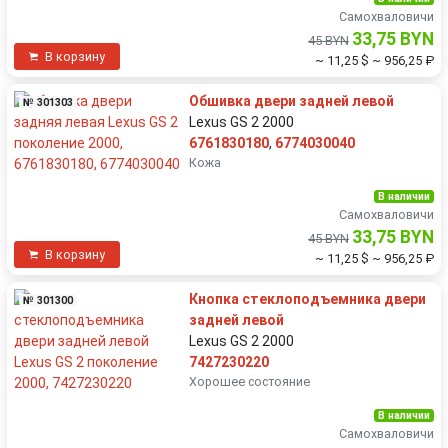
Самохваловичи
33,75 BYN
45 BYN
В корзину
~ 11,25 $
~ 956,25 ₽
Обшивка двери задней левой
№ 301303
Lexus GS 2 2000
6761830180
,
6774030040
Кожа
В наличии
Самохваловичи
33,75 BYN
45 BYN
В корзину
~ 11,25 $
~ 956,25 ₽
Кнопка стеклоподъемника двери
№ 301300
задней левой
Lexus GS 2 2000
7427230220
Хорошее состояние
В наличии
Самохваловичи