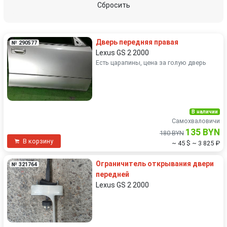
Сбросить
Дверь передняя правая
№ 290577
Lexus GS 2 2000
Есть царапины, цена за голую дверь
В наличии
Самохваловичи
135 BYN
180 BYN
В корзину
~ 45 $
~ 3 825 ₽
Ограничитель открывания двери
№ 321764
передней
Lexus GS 2 2000