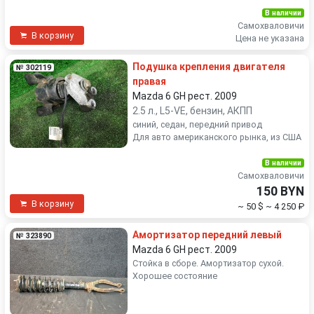
В наличии
Самохваловичи
В корзину
Цена не указана
Подушка крепления двигателя
№ 302119
правая
Mazda 6 GH рест. 2009
2.5 л., L5-VE, бензин, АКПП
синий, седан, передний привод
Для авто американского рынка, из США
В наличии
Самохваловичи
150 BYN
В корзину
~ 50 $
~ 4 250 ₽
Амортизатор передний левый
№ 323890
Mazda 6 GH рест. 2009
Стойка в сборе. Амортизатор сухой.
Хорошее состояние