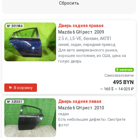
Сбросить
Дверь задняя правая
№ 301984
Mazda 6 GH рест. 2009
2.5 л., L5-VE, бензин, АКПП
синий, седан, передний привод
Для авто американского рынка,
хорошее состояние, из США, цена за
голую дверь
В наличии
Самохваловичи
495 BYN
В корзину
~ 165 $
~ 14 025 ₽
Дверь задняя левая
№ 325551
Mazda 6 GH рест. 2010
седан
Есть небольшие дефекты. Смотрите
фото!