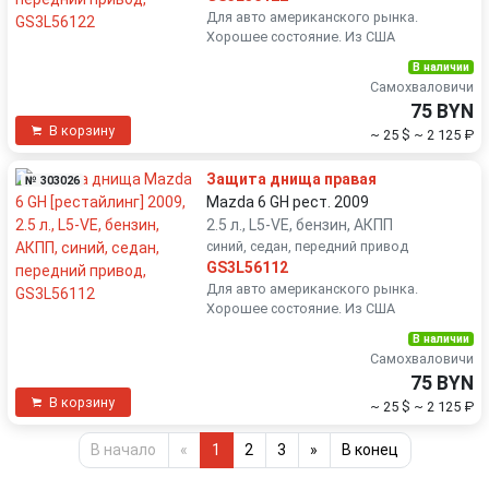
Для авто американского рынка.
Хорошее состояние. Из США
В наличии
Самохваловичи
75 BYN
В корзину
~ 25 $
~ 2 125 ₽
Защита днища правая
№ 303026
Mazda 6 GH рест. 2009
2.5 л., L5-VE, бензин, АКПП
синий, седан, передний привод
GS3L56112
Для авто американского рынка.
Хорошее состояние. Из США
В наличии
Самохваловичи
75 BYN
В корзину
~ 25 $
~ 2 125 ₽
В начало
«
1
2
3
»
В конец