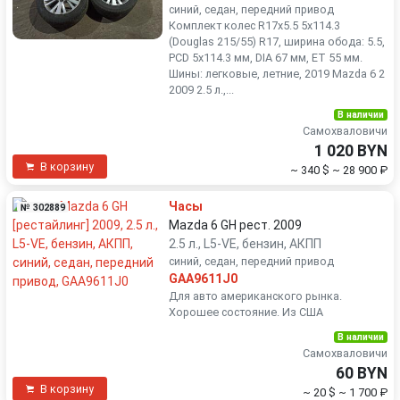
синий, седан, передний привод
Комплект колес R17x5.5 5x114.3
(Douglas 215/55) R17, ширина обода: 5.5,
PCD 5x114.3 мм, DIA 67 мм, ET 55 мм.
Шины: легковые, летние, 2019 Mazda 6 2
2009 2.5 л.,...
В наличии
Самохваловичи
1 020 BYN
В корзину
~ 340 $
~ 28 900 ₽
Часы
№ 302889
Mazda 6 GH рест. 2009
2.5 л., L5-VE, бензин, АКПП
синий, седан, передний привод
GAA9611J0
Для авто американского рынка.
Хорошее состояние. Из США
В наличии
Самохваловичи
60 BYN
В корзину
~ 20 $
~ 1 700 ₽