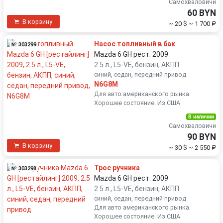
Самохваловичи
60 BYN
В корзину
~ 20 $
~ 1 700 ₽
Насос топливный в бак
№ 303299
Mazda 6 GH рест. 2009
2.5 л., L5-VE, бензин, АКПП
синий, седан, передний привод
N6G8M
Для авто американского рынка.
Хорошее состояние. Из США
В наличии
Самохваловичи
90 BYN
В корзину
~ 30 $
~ 2 550 ₽
Трос ручника
№ 303298
Mazda 6 GH рест. 2009
2.5 л., L5-VE, бензин, АКПП
синий, седан, передний привод
Для авто американского рынка.
Хорошее состояние. Из США