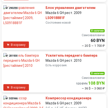
Блок управления двигателем
№ 290290
Mazda 6 GH рест. 2009
L50918881F
Состояние новой
В наличии
Самохваловичи
60 BYN
В корзину
~ 20 $
~ 1 700 ₽
Усилитель переднего бампера
№ 281938
Mazda 6 GH рест. 2010
Есть коррозия.
В наличии
Самохваловичи
108 BYN
120 BYN
В корзину
~ 36 $
~ 3 060 ₽
Компрессор кондиционера
№ 303946
Mazda 6 GH рест. 2009