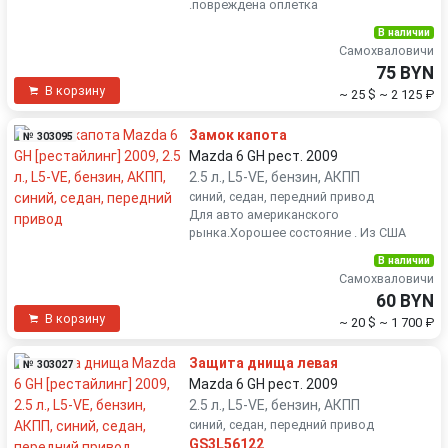
.повреждена оплетка
В наличии
Самохваловичи
75 BYN
В корзину
~ 25 $
~ 2 125 ₽
Замок капота
№ 303095
Mazda 6 GH рест. 2009
2.5 л., L5-VE, бензин, АКПП
синий, седан, передний привод
Для авто американского
рынка.Хорошее состояние . Из США
В наличии
Самохваловичи
60 BYN
В корзину
~ 20 $
~ 1 700 ₽
Защита днища левая
№ 303027
Mazda 6 GH рест. 2009
2.5 л., L5-VE, бензин, АКПП
синий, седан, передний привод
GS3L56122