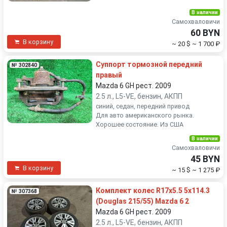
В наличии
Самохваловичи
60 BYN
В корзину
~ 20 $
~ 1 700 ₽
Суппорт тормозной передний
№ 302840
правый
Mazda 6 GH рест. 2009
2.5 л., L5-VE, бензин, АКПП
синий, седан, передний привод
Для авто американского рынка.
Хорошее состояние. Из США
В наличии
Самохваловичи
45 BYN
В корзину
~ 15 $
~ 1 275 ₽
Комплект колес R17x5.5 5x114.3
№ 307368
(Douglas 215/55) Mazda 6 2
Mazda 6 GH рест. 2009
2.5 л., L5-VE, бензин, АКПП