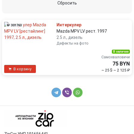
Сбросить
Интеркулер
№ 301763
Mazda MPV LV рест. 1997
2.5 л., дизель
Дефекты на фото
В наличии
Самохваловичи
75 BYN
В корзину
~ 25 $
~ 2 125 ₽