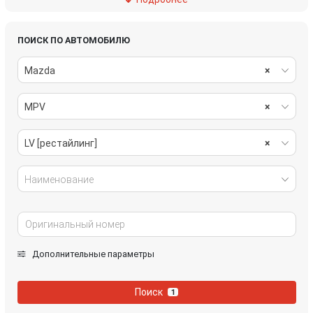
стеклоочистители
топливная система
тормозная система
трансмиссия
ПОИСК ПО АВТОМОБИЛЮ
Mazda
×
электрика
MPV
×
LV [рестайлинг]
×
Наименование
Дополнительные параметры
Поиск
1