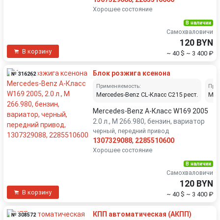
Хорошее состояние
В наличии
Самохваловичи
120 BYN
В корзину
~ 40 $
~ 3 400 ₽
Блок розжига ксенона
№ 316262
Применяемость:
При
Mercedes-Benz CL-Класс C215 рест.
Mer
Mercedes-Benz A-Класс W169 2005
2.0 л., M 266.980, бензин, вариатор
черный, передний привод
1307329088
,
2285510600
Хорошее состояние
В наличии
Самохваловичи
120 BYN
В корзину
~ 40 $
~ 3 400 ₽
КПП автоматическая (АКПП)
№ 308572