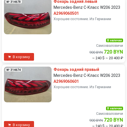
Фонарь задний левый
№ 314678
Mercedes-Benz C-Класс W206 2023
A2969060501
Хорошее состояние. Из Германии
В наличии
Самохваловичи
720 BYN
900 BYN
В корзину
~ 240 $
~ 20 400 ₽
Фонарь задний правый
№ 314674
Mercedes-Benz C-Класс W206 2023
A2969060601
Хорошее состояние. Из Германии
В наличии
Самохваловичи
720 BYN
900 BYN
В корзину
~ 240 $
~ 20 400 ₽