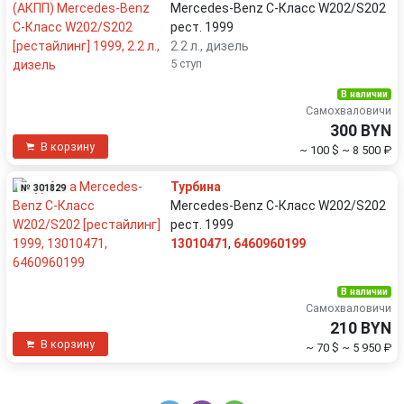
Mercedes-Benz C-Класс W202/S202
рест. 1999
2.2 л., дизель
5 ступ
В наличии
Самохваловичи
300 BYN
В корзину
~ 100 $
~ 8 500 ₽
Турбина
№ 301829
Mercedes-Benz C-Класс W202/S202
рест. 1999
13010471
,
6460960199
В наличии
Самохваловичи
210 BYN
В корзину
~ 70 $
~ 5 950 ₽