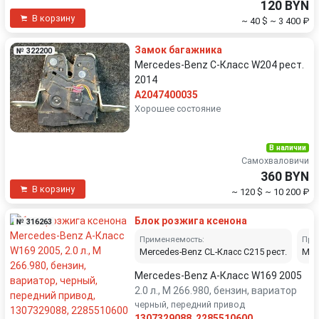
120 BYN
В корзину
~ 40 $
~ 3 400 ₽
Замок багажника
№ 322200
Mercedes-Benz C-Класс W204 рест.
2014
A2047400035
Хорошее состояние
В наличии
Самохваловичи
360 BYN
В корзину
~ 120 $
~ 10 200 ₽
Блок розжига ксенона
№ 316263
Применяемость:
При
Mercedes-Benz CL-Класс C215 рест.
Mer
Mercedes-Benz A-Класс W169 2005
2.0 л., M 266.980, бензин, вариатор
черный, передний привод
1307329088
,
2285510600