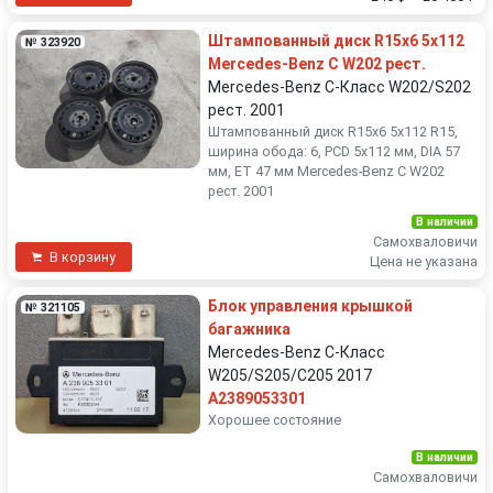
Штампованный диск R15x6 5x112
№ 323920
Mercedes-Benz C W202 рест.
Mercedes-Benz C-Класс W202/S202
рест. 2001
Штампованный диск R15x6 5x112 R15,
ширина обода: 6, PCD 5x112 мм, DIA 57
мм, ET 47 мм Mercedes-Benz C W202
рест. 2001
В наличии
Самохваловичи
В корзину
Цена не указана
Блок управления крышкой
№ 321105
багажника
Mercedes-Benz C-Класс
W205/S205/C205 2017
A2389053301
Хорошее состояние
В наличии
Самохваловичи