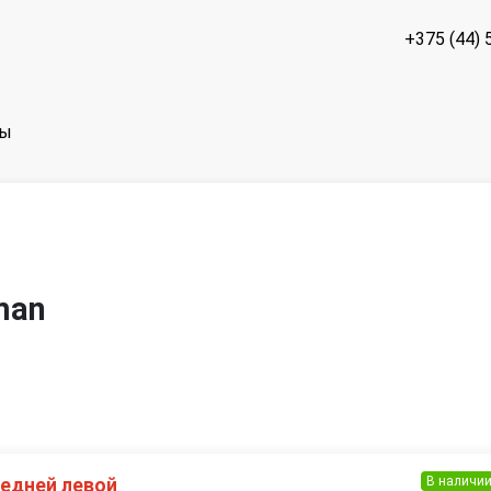
+375 (44) 
ты
man
В наличи
редней левой