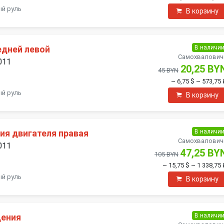
ый руль
В корзину
В наличи
едней левой
Самохвалович
011
20,25 BY
45 BYN
~ 6,75 $
~ 573,75 
ый руль
В корзину
В наличи
ия двигателя правая
Самохвалович
011
47,25 BY
105 BYN
~ 15,75 $
~ 1 338,75 
ый руль
В корзину
В наличи
дения