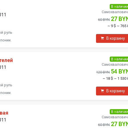
В наличи
а
Самохвалович
011
27 BY
60 BYN
~ 9 $
~ 765 
ый руль
В корзину
понии.
В наличи
телей
Самохвалович
011
54 BY
120 BYN
~ 18 $
~ 1 530 
ый руль
В корзину
понии.
В наличи
авая
Самохвалович
011
27 BY
60 BYN