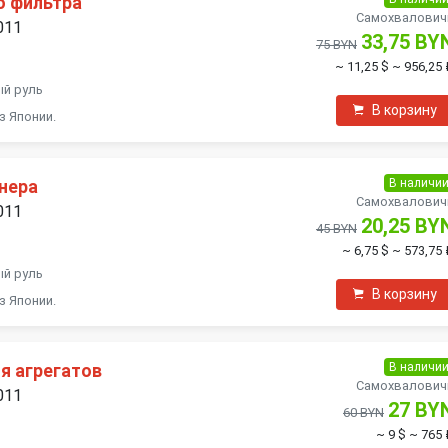
о фильтра
Самохвалович
011
33,75 BY
75 BYN
~ 11,25 $
~ 956,25 
ый руль
В корзину
з Японии.
В наличи
нера
Самохвалович
011
20,25 BY
45 BYN
~ 6,75 $
~ 573,75 
ый руль
В корзину
з Японии.
В наличи
я агрегатов
Самохвалович
011
27 BY
60 BYN
~ 9 $
~ 765 