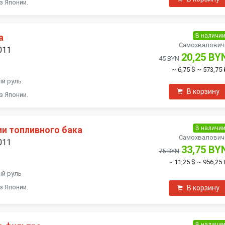
з Японии.
В наличи
а
Самохвалович
011
20,25 BY
45 BYN
~ 6,75 $
~ 573,75 
ый руль
В корзину
з Японии.
В наличи
ии топливного бака
Самохвалович
011
33,75 BY
75 BYN
~ 11,25 $
~ 956,25 
ый руль
з Японии.
В корзину
В наличи