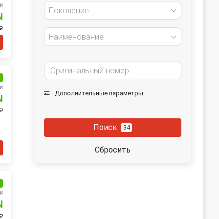
и
Поколение
N
 ₽
Наименование
и
и
Дополнительные параметры
N
₽
Поиск
34
Сбросить
и
и
N
₽