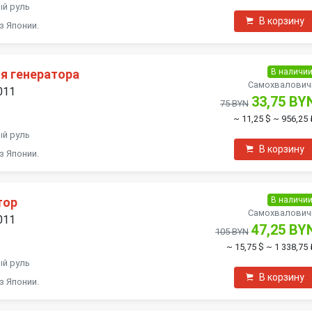
ый руль
В корзину
з Японии.
В наличи
я генератора
Самохвалович
011
33,75 BY
75 BYN
~ 11,25 $
~ 956,25 
ый руль
В корзину
з Японии.
В наличи
тор
Самохвалович
011
47,25 BY
105 BYN
~ 15,75 $
~ 1 338,75 
ый руль
В корзину
з Японии.