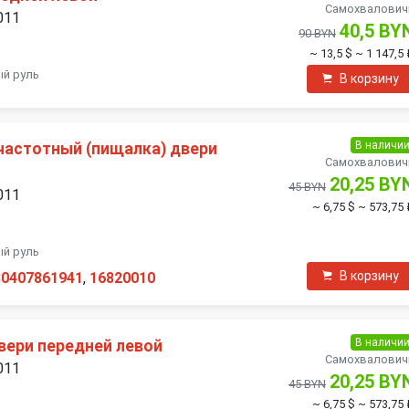
Самохвалович
011
40,5 BY
90 BYN
~ 13,5 $
~ 1 147,5
ый руль
В корзину
В наличи
астотный (пищалка) двери
Самохвалович
20,25 BY
45 BYN
011
~ 6,75 $
~ 573,75 
ый руль
В корзину
30407861941
,
16820010
В наличи
вери передней левой
Самохвалович
011
20,25 BY
45 BYN
~ 6,75 $
~ 573,75 