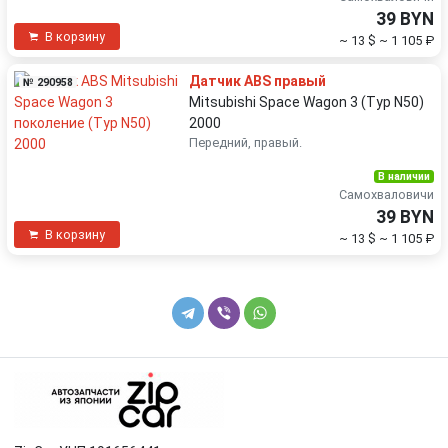
39 BYN
В корзину
~ 13 $
~ 1 105 ₽
Датчик ABS правый
№ 290958
Mitsubishi Space Wagon 3 (Typ N50)
2000
Передний, правый.
В наличии
Самохваловичи
39 BYN
В корзину
~ 13 $
~ 1 105 ₽