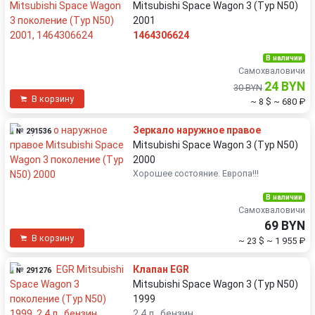
Mitsubishi Space Wagon 3 (Typ N50)
2001
1464306624
В наличии
Самохваловичи
24 BYN
30 BYN
В корзину
~ 8 $
~ 680 ₽
Зеркало наружное правое
№ 291536
Mitsubishi Space Wagon 3 (Typ N50)
2000
Хорошее состояние. Европа!!!
В наличии
Самохваловичи
69 BYN
В корзину
~ 23 $
~ 1 955 ₽
Клапан EGR
№ 291276
Mitsubishi Space Wagon 3 (Typ N50)
1999
2.4 л., бензин