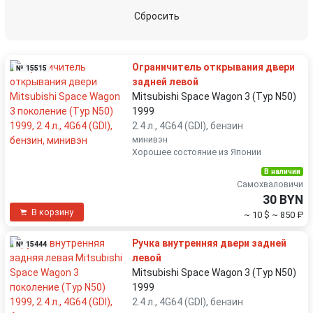
Сбросить
Ограничитель открывания двери
№ 15515
задней левой
Mitsubishi Space Wagon 3 (Typ N50)
1999
2.4 л., 4G64 (GDI), бензин
минивэн
Хорошее состояние из Японии
В наличии
Самохваловичи
30 BYN
В корзину
~ 10 $
~ 850 ₽
Ручка внутренняя двери задней
№ 15444
левой
Mitsubishi Space Wagon 3 (Typ N50)
1999
2.4 л., 4G64 (GDI), бензин