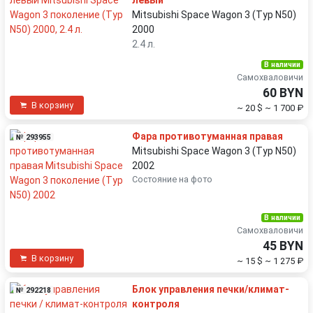
левый
Mitsubishi Space Wagon 3 (Typ N50)
2000
2.4 л.
В наличии
Самохваловичи
60 BYN
В корзину
~ 20 $
~ 1 700 ₽
Фара противотуманная правая
№ 293955
Mitsubishi Space Wagon 3 (Typ N50)
2002
Состояние на фото
В наличии
Самохваловичи
45 BYN
В корзину
~ 15 $
~ 1 275 ₽
Блок управления печки/климат-
№ 292218
контроля