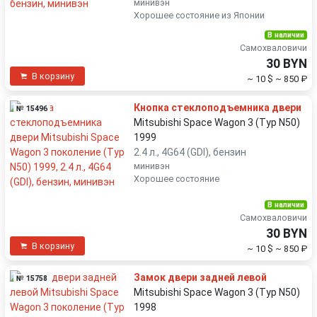
минивэн
Хорошее состояние из Японии
В наличии
Самохваловичи
30 BYN
В корзину
~ 10 $
~ 850 ₽
Кнопка стеклоподъемника двери
№ 15496
Mitsubishi Space Wagon 3 (Typ N50)
1999
2.4 л., 4G64 (GDI), бензин
минивэн
Хорошее состояние
В наличии
Самохваловичи
30 BYN
В корзину
~ 10 $
~ 850 ₽
Замок двери задней левой
№ 15758
Mitsubishi Space Wagon 3 (Typ N50)
1998