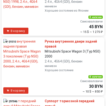
2.4 л., 4G64 (GDI), бензин
минивэн
Хорошее состояние из Японии
В наличии
Самохваловичи
45 BYN
В корзину
~ 15 $
~ 1 275 ₽
Ручка внутренняя двери задней
№ 01510
правой
Mitsubishi Space Wagon 3 (Typ N50)
2000
2.4 л., 4G64 (GDI), бензин
минивэн
Хорошее состояние
В наличии
Самохваловичи
30 BYN
В корзину
~ 10 $
~ 850 ₽
Суппорт тормозной передний
№ 297046