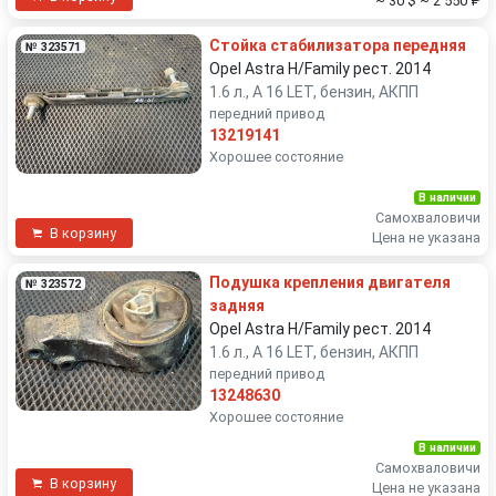
~ 30 $
~ 2 550 ₽
Стойка стабилизатора передняя
№ 323571
Opel Astra H/Family рест. 2014
1.6 л., A 16 LET, бензин, АКПП
передний привод
13219141
Хорошее состояние
В наличии
Самохваловичи
В корзину
Цена не указана
Подушка крепления двигателя
№ 323572
задняя
Opel Astra H/Family рест. 2014
1.6 л., A 16 LET, бензин, АКПП
передний привод
13248630
Хорошее состояние
В наличии
Самохваловичи
В корзину
Цена не указана