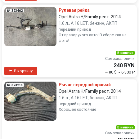
Рулевая рейка
№ 323462
Opel Astra H/Family рест. 2014
1.6 л., A 16 LET, бензин, АКПП
передний привод
От праворукого авто! В сборе как на
фото!
В наличии
Самохваловичи
240 BYN
В корзину
~ 80 $
~ 6 800 ₽
Рычаг передний правый
№ 323218
Opel Astra H/Family рест. 2014
1.6 л., A 16 LET, бензин, АКПП
передний привод
Хорошее состояние
В наличии
Самохваловичи