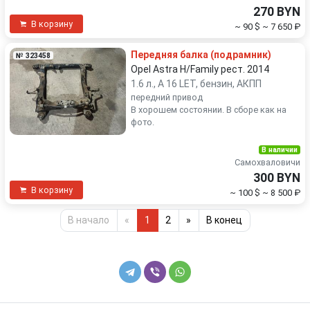
270 BYN
В корзину
~ 90 $
~ 7 650 ₽
Передняя балка (подрамник)
№ 323458
Opel Astra H/Family рест. 2014
1.6 л., A 16 LET, бензин, АКПП
передний привод
В хорошем состоянии. В сборе как на
фото.
В наличии
Самохваловичи
300 BYN
В корзину
~ 100 $
~ 8 500 ₽
В начало
«
1
2
»
В конец