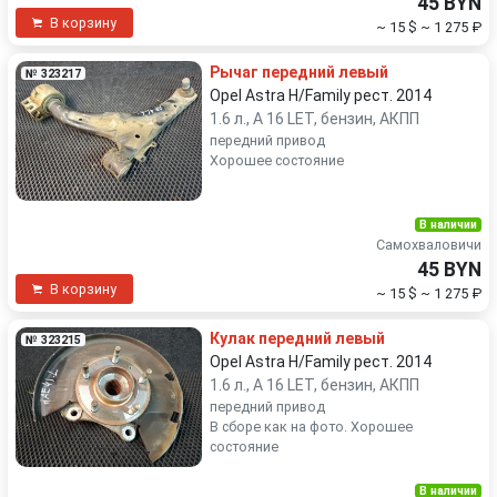
45 BYN
В корзину
~ 15 $
~ 1 275 ₽
Рычаг передний левый
№ 323217
Opel Astra H/Family рест. 2014
1.6 л., A 16 LET, бензин, АКПП
передний привод
Хорошее состояние
В наличии
Самохваловичи
45 BYN
В корзину
~ 15 $
~ 1 275 ₽
Кулак передний левый
№ 323215
Opel Astra H/Family рест. 2014
1.6 л., A 16 LET, бензин, АКПП
передний привод
В сборе как на фото. Хорошее
состояние
В наличии