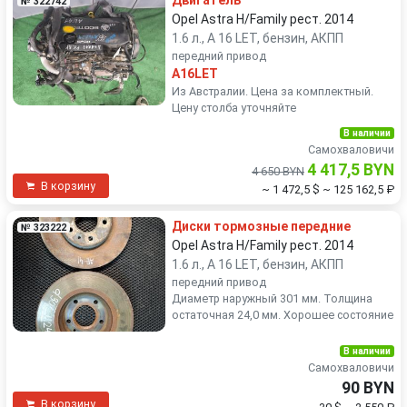
Двигатель
№ 322742
Opel Astra H/Family рест. 2014
1.6 л., A 16 LET, бензин, АКПП
передний привод
A16LET
Из Австралии. Цена за комплектный.
Цену столба уточняйте
В наличии
Самохваловичи
4 417,5 BYN
4 650 BYN
В корзину
~ 1 472,5 $
~ 125 162,5 ₽
Диски тормозные передние
№ 323222
Opel Astra H/Family рест. 2014
1.6 л., A 16 LET, бензин, АКПП
передний привод
Диаметр наружный 301 мм. Толщина
остаточная 24,0 мм. Хорошее состояние
В наличии
Самохваловичи
90 BYN
В корзину