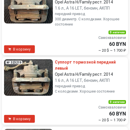
Opel Astra H/Family рест. 2014
1.6 л., A 16 LET, бензин, АКПП
передний привод
300 диаметр. С колодками. Хорошее
состояние
В наличии
Самохваловичи
60 BYN
В корзину
~ 20 $
~ 1 700 ₽
Суппорт тормозной передний
№ 323219
левый
Opel Astra H/Family рест. 2014
1.6 л., A 16 LET, бензин, АКПП
передний привод
С колодками. Хорошее состояние
В наличии
Самохваловичи
60 BYN
В корзину
~ 20 $
~ 1 700 ₽