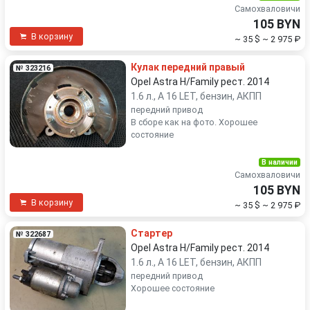
Самохваловичи
105 BYN
В корзину
~ 35 $
~ 2 975 ₽
Кулак передний правый
№ 323216
Opel Astra H/Family рест. 2014
1.6 л., A 16 LET, бензин, АКПП
передний привод
В сборе как на фото. Хорошее
состояние
В наличии
Самохваловичи
105 BYN
В корзину
~ 35 $
~ 2 975 ₽
Стартер
№ 322687
Opel Astra H/Family рест. 2014
1.6 л., A 16 LET, бензин, АКПП
передний привод
Хорошее состояние