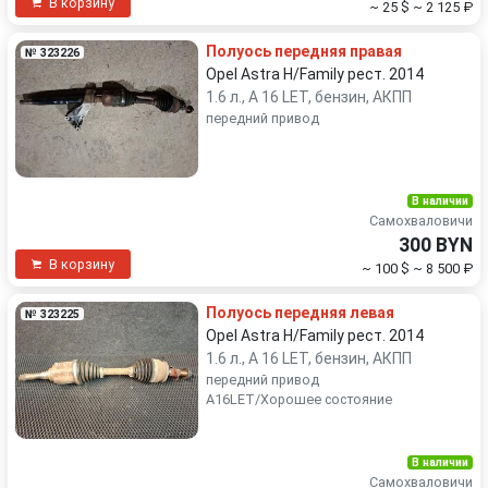
В корзину
~ 25 $
~ 2 125 ₽
Полуось передняя правая
№ 323226
Opel Astra H/Family рест. 2014
1.6 л., A 16 LET, бензин, АКПП
передний привод
В наличии
Самохваловичи
300 BYN
В корзину
~ 100 $
~ 8 500 ₽
Полуось передняя левая
№ 323225
Opel Astra H/Family рест. 2014
1.6 л., A 16 LET, бензин, АКПП
передний привод
A16LET/Хорошее состояние
В наличии
Самохваловичи