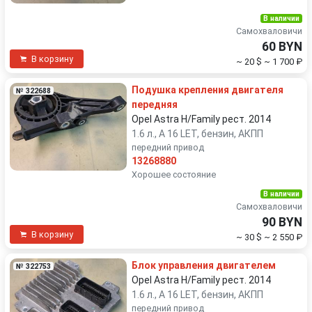
В наличии
Самохваловичи
60 BYN
В корзину
~ 20 $
~ 1 700 ₽
Подушка крепления двигателя
№ 322688
передняя
Opel Astra H/Family рест. 2014
1.6 л., A 16 LET, бензин, АКПП
передний привод
13268880
Хорошее состояние
В наличии
Самохваловичи
90 BYN
В корзину
~ 30 $
~ 2 550 ₽
Блок управления двигателем
№ 322753
Opel Astra H/Family рест. 2014
1.6 л., A 16 LET, бензин, АКПП
передний привод