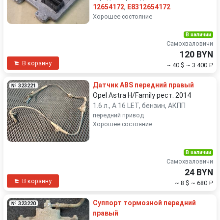
12654172
,
E8312654172
Хорошее состояние
В наличии
Самохваловичи
120 BYN
В корзину
~ 40 $
~ 3 400 ₽
Датчик ABS передний правый
№ 323221
Opel Astra H/Family рест. 2014
1.6 л., A 16 LET, бензин, АКПП
передний привод
Хорошее состояние
В наличии
Самохваловичи
24 BYN
В корзину
~ 8 $
~ 680 ₽
Суппорт тормозной передний
№ 323220
правый