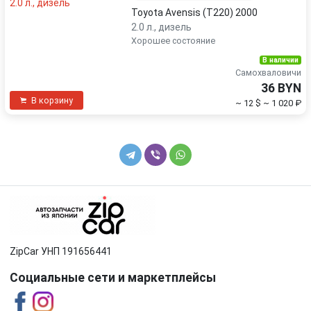
Toyota Avensis (T220) 2000
2.0 л., дизель
Хорошее состояние
В наличии
Самохваловичи
36 BYN
В корзину
~ 12 $
~ 1 020 ₽
ZipCar УНП 191656441
Социальные сети и маркетплейсы