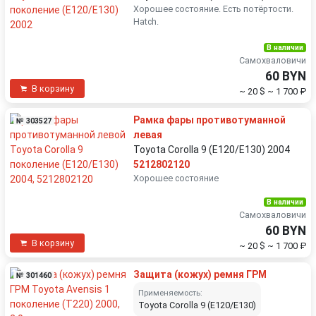
Хорошее состояние. Есть потёртости.
Hatch.
В наличии
Самохваловичи
60 BYN
В корзину
~ 20 $
~ 1 700 ₽
Рамка фары противотуманной
№ 303527
левая
Toyota Corolla 9 (E120/E130) 2004
5212802120
Хорошее состояние
В наличии
Самохваловичи
60 BYN
В корзину
~ 20 $
~ 1 700 ₽
Защита (кожух) ремня ГРМ
№ 301460
Применяемость:
Toyota Corolla 9 (E120/E130)