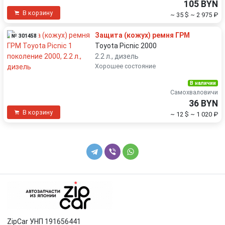
105 BYN
В корзину
~ 35 $
~ 2 975 ₽
Защита (кожух) ремня ГРМ
№ 301458
Toyota Picnic 2000
2.2 л., дизель
Хорошее состояние
В наличии
Самохваловичи
36 BYN
В корзину
~ 12 $
~ 1 020 ₽
ZipCar УНП 191656441