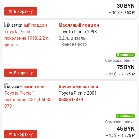
30 BYN
В корзину
~ 10 $
~ 850 ₽
Масляный поддон
№ 297121
Toyota Picnic 1998
2.2 л., дизель
Нюанс на фото
В наличии
Самохваловичи
75 BYN
В корзину
~ 25 $
~ 2 125 ₽
Бачок омывателя
№ 296875
Toyota Picnic 2001
060351-879
В наличии
Самохваловичи
45 BYN
В корзину
~ 15 $
~ 1 275 ₽