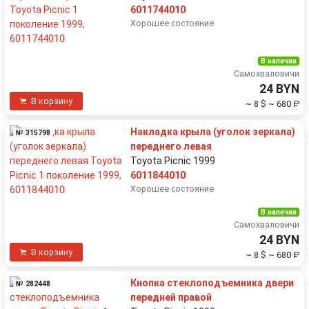
6011744010
Хорошее состояние
В наличии
Самохваловичи
24 BYN
В корзину
~ 8 $
~ 680 ₽
Накладка крыла (уголок зеркала)
№ 315798
переднего левая
Toyota Picnic 1999
6011844010
Хорошее состояние
В наличии
Самохваловичи
24 BYN
В корзину
~ 8 $
~ 680 ₽
Кнопка стеклоподъемника двери
№ 282448
передней правой