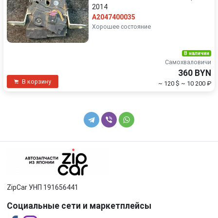
2014
A2047400035
Хорошее состояние
В наличии
Самохваловичи
360 BYN
В корзину
~ 120 $
~ 10 200 ₽
ZipCar УНП 191656441
Социальные сети и маркетплейсы